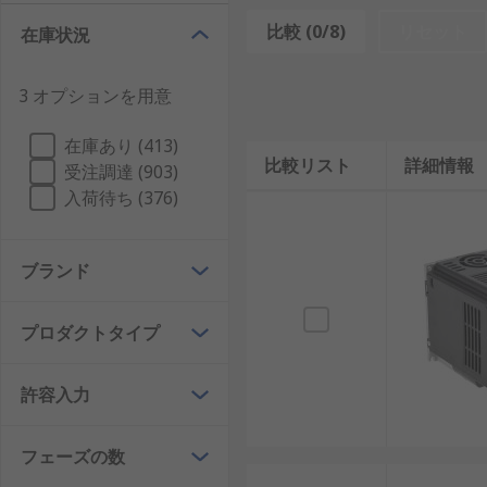
比較 (0/8)
リセット
在庫状況
インバータは、交流電源をそのまま使用するのではなく
に設計されています。この過程では整流回路とインバー
3 オプションを用意
われます。PWM（パルス幅変調）制御を用いることで
します。日本では100Vインバータや200Vインバー
在庫あり (413)
比較リスト
詳細情報
受注調達 (903)
サーボドライブとの違い
入荷待ち (376)
インバータとサーボドライブはどちらもモーター制御に
搬送装置、ポンプ、ファンなど連続運転が求められる設
ブランド
工作機械など精密制御が必要な用途に使用されます。
また、インバータは構造が比較的シンプルで価格を抑え
プロダクトタイプ
ードバック機構を備え、制御精度が高い分だけコストも
あり、日本の工場環境ではコストと性能のバランスを重
許容入力
インバータの種類
フェーズの数