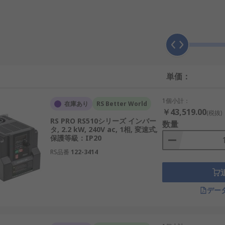
、一度直流に変換した後に再び交流へと変換することで、出力
タ回路が組み合わされ、IGBTインバータでは高速スイッチン
、モーターの回転数を滑らかに変化させることができ、突入電
タが広く使用されており、単相・三相の電源環境に応じて適切な
単価：
1個小計：
使用されますが、制御の目的と精度に違いがあります。インバ
在庫あり
RS Better World
￥43,519.00
(税抜)
備に適しています。一方でサーボドライブは位置やトルクを高
RS PRO RS510シリーズ インバー
数量
タ, 2.2 kW, 240V ac, 1相, 変速式,
保護等級：IP20
やすく、既存設備への後付けや更新にも適しています。一方、
RS品番
122-3414
高くなる傾向があります。そのため、用途に対して必要な性能
視した使い分けが一般的です。
デー