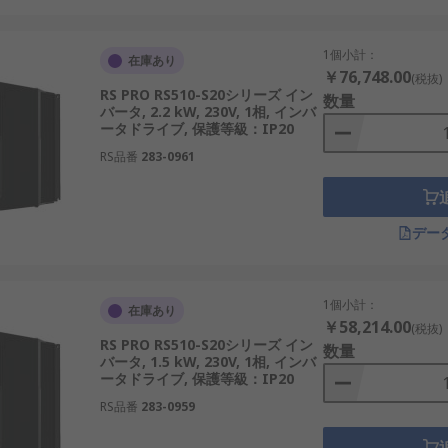
、三相400Vなど、設置場所の電源環境に合わせて選定します。
続するモーター仕様に適合させる必要があります。
1個小計：
在庫あり
以上など、負荷電流に余裕を持たせて選択することが安定動作につな
￥76,748.00
(税抜)
RS PRO RS510-S20シリーズ イン
制御盤内設置など、設備構成やスペース制約に応じて選びます。
数量
バータ, 2.2 kW, 230V, 1相, インバ
ータドライブ, 保護等級：IP20
過剰性能の製品を選ぶとコスト増につながります。通販で複数
RS品番
283-0961
ネルの選択によって調達効率も変わります。特に日本の設備で
デー
おり、それぞれが用途や市場に応じた製品を展開しています。
1個小計：
在庫あり
や通販での選択肢も広がります。
￥58,214.00
(税抜)
RS PRO RS510-S20シリーズ イン
数量
製品を展開しており、コスト重視の現場でも選びやすいラインア
バータ, 1.5 kW, 230V, 1相, インバ
ータドライブ, 保護等級：IP20
信頼性を持ち、大規模設備やインフラ用途で広く採用されています
RS品番
283-0959
ネルギー性能を重視した設計の製品が特徴です。