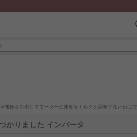
や電圧を制御してモーターの速度やトルクを調整するために使
グ素子（IGBTなど）を用いたPWM制御によって任意の周波
空調システム、鉄道車両の駆動制御、ポンプやファン設備など
で見つかりました インバータ