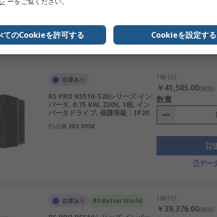
リシ
ーをご覧ください。
RS品番
283-0963
べてのCookieを許可する
Cookieを設定する
デー
1個小計：
在庫あり
￥41,505.00
(税抜)
RS PRO RS510-S20シリーズ イン
数量
バータ, 0.75 kW, 230V, 1相, イン
バータドライブ, 保護等級：IP20
RS品番
283-0958
デー
1個小計：
在庫あり
RS Better World
￥39,376.00
(税抜)