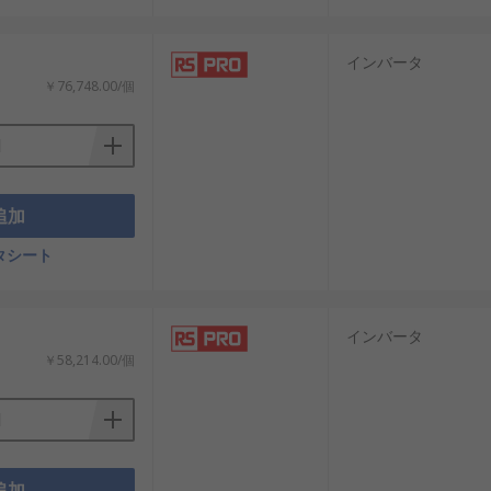
インバータ
がります。
￥76,748.00/個
メーカーの製品を比較しながら仕様と価
は、既存機器との互換性や設置スペー
追加
タシート
メーカーごとの特徴を理解することで、
インバータ
￥58,214.00/個
ップが特徴です。
。
追加