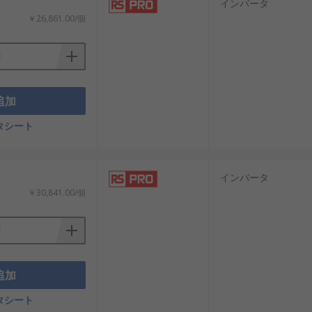
インバータ
￥26,861.00/個
省エネルギー運転を実現します。
に適しています。
ます。
。
追加
タシート
インバータ
￥30,841.00/個
る柔軟性も重要なポイントとなります。
ます。
追加
効率と価格のバランスに影響します。
タシート