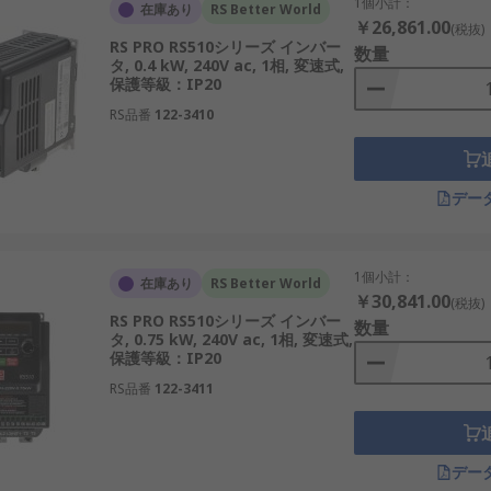
数のタイプが存在し、それぞれ適した使用環境が異なります。
1個小計：
在庫あり
RS Better World
￥26,861.00
(税抜)
RS PRO RS510シリーズ インバー
方式で、鉄道車両や大型設備に使用され、安定した速度制御と
数量
タ, 0.4 kW, 240V ac, 1相, 変速式,
るタイプで、電源条件が変化する設備やバックアップ電源用途
保護等級：IP20
RS品番
122-3410
テムで使用され、ポータブル用途や非常用電源として利用され
く採用され、安定性と安全性が求められる環境に適しています
り、小規模設備や簡易的なモーター制御に適しています。
デー
れ、高出力モーターや連続運転用途に適しています。
小型ポンプやファンなど汎用的な設備に幅広く対応できます。
1個小計：
在庫あり
RS Better World
￥30,841.00
(税抜)
必要があり、日本では100Vと200Vの混在環境に対応でき
RS PRO RS510シリーズ インバー
数量
タ, 0.75 kW, 240V ac, 1相, 変速式,
保護等級：IP20
RS品番
122-3411
なく、実際の使用環境や設備条件を踏まえた検討が重要になり
kW、15kWなどから負荷に応じて選択し、過不足のない容量設定が
デー