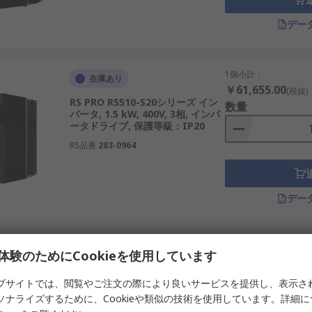
豊富で、制御機器との連携性やコンパクト設計に優れています。
デー
と自動化分野でグローバルに展開し、多機能で柔軟な制御が可能な製品
工業やインフラ分野で広く使用されています。
1個小計：
在庫あり
きく貢献する装置であり、用途や設備条件に応じた適切な理解
￥61,655.00
(税抜)
た運用が可能になります。特に日本の電源環境や設備制約を考
RS PRO RS510-S20シリーズ イン
数量
バータ, 1.5 kW, 400V, 3相, インバ
ータドライブ, 保護等級：IP20
RS品番
283-0964
デー
1個小計：
在庫あり
体験のためにCookieを使用しています
￥56,668.00
(税抜)
RS PRO RS510-S20シリーズ イン
数量
ブサイトでは、閲覧やご注文の際により良いサービスを提供し、表示さ
バータ, 0.75 kW, 400V, 3相, イン
ソナライズするために、Cookieや類似の技術を使用しています。詳細
バータドライブ, 保護等級：IP20