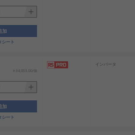
追加
タシート
インバータ
￥34,053.00/個
追加
タシート