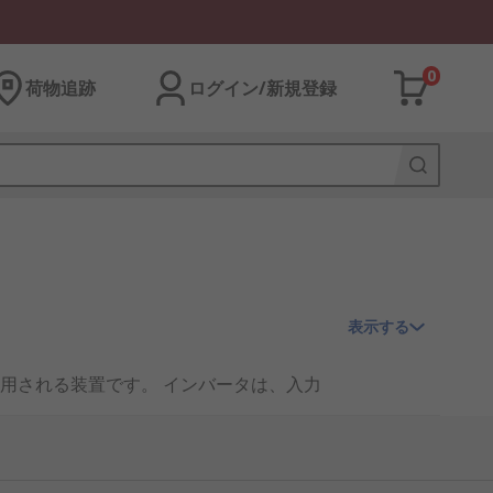
0
荷物追跡
ログイン/新規登録
表示する
用される装置です。 インバータは、入力
数と電圧の交流へ再変換することで精密な
の幅広い用途で使用されています。