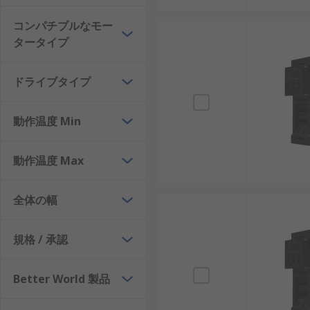
入力電圧：単相100V、単相200V、三相200V
コンパチブルなモー
最大出力電圧：100V、200V、400Vなど、接
タータイプ
定格電流：数A、10A、50A、100A、200A
取付方式：パネル取付、DINレール、壁掛け、
ドライブタイプ
インバータの価格は出力や機能によって大きく異なり、
格のバランスを確認する方法が一般的であり、販売チャ
動作温度 Min
ス、保守性を考慮した選定が重要です。
インバータのメーカー
動作温度 Max
全体の幅
インバータ分野には国内外の多様なメーカーが参入して
用途に適した製品選びや価格比較がしやすくなり、販売
規格 / 承認
RS PRO：汎用用途に対応するバランスの良い
Siemens：産業オートメーション分野で高い
Better World 製品
Eaton：電力管理と安全性に強みを持ち、省エ