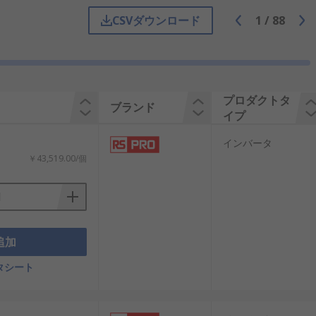
CSVダウンロード
1
/
88
の周波数と電圧を自由に調整できるよう
グにより高効率かつ安定した電力制御が行
流の抑制やエネルギー消費の低減にも寄与
仕様を選択することが重要です。
プロダクトタ
ブランド
イプ
インバータ
ータは主に速度制御を目的としており、
￥43,519.00/個
精度で制御するため、産業用ロボットや
サーボドライブはエンコーダなどのフィ
を見極めたうえで選定することが重要で
追加
タシート