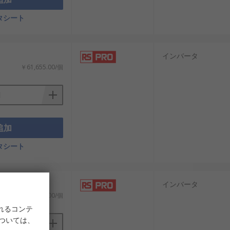
タシート
を提供しています。
インバータ
が重要です。種類や仕様、メーカーごと
￥61,655.00/個
慮した選定は、運用効率と保守性の向上
追加
タシート
インバータ
￥56,668.00/個
れるコンテ
については、