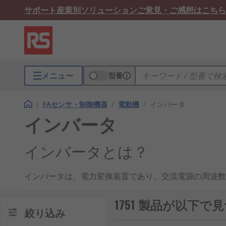
サポート
産業別ソリューション
ご意見・ご感想はこちら
メニュー
型番
/
FAセンサ・制御機器
/
電動機
/
インバータ
インバータ
インバータとは？
インバータは、電力変換装置であり、交流電源の周波数
された交流電力を一度直流に変換し、半導体スイッチン
制御を実現します。 インバータは、産業用機械設備、
1751 製品が以下
絞り込み
インバータの仕組み