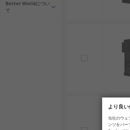
オムロン（Omron）：日本国内での導入実績が
Better Worldについ
て
Schneider Electric：エネルギー管理
ABB：高効率モーター制御技術に強みを持ち、重
インバータはモーター制御の効率化と省エネルギーに大
の特徴を比較することで、より実用的で長期的に安定し
につながります。
より良い
当社のウェ
ンツをパー