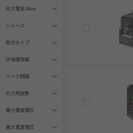
インバータには、電源条件や用途、出力仕様に応じて複
出力電流 Max
VVVFインバータ
：電圧と周波数を同時に制御する
AC/DCインバータ
：交流と直流の両方に対応でき
シリーズ
12Vインバータ
：車載機器や小型バッテリーシス
24Vインバータ
：産業用制御機器や通信設備で多
取付タイプ
100Vインバータ
：日本の家庭用電源に対応してお
IP保護等級
200Vインバータ
：工場や業務用設備で広く使用さ
1500Wインバータ
：中出力帯の代表的な仕様で、
リード間隔
これらの種類は、設置環境や電源仕様に応じて選び分ける
出力周波数
インバータの選び方
最小電源電圧
インバータの選定では、単にスペックを比較するだけで
出力容量：0.1kW、0.4kW、1.5kW、5.5
最大電源電圧