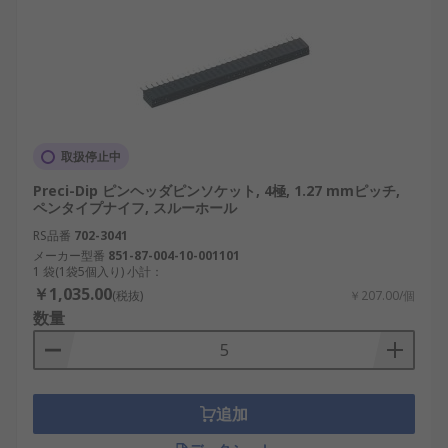
利用。国内スマートホーム製品で普及。
再生可能エネルギー： 太陽光や風力発電の制
御装置で利用。国内エネルギー効率改善に貢
献。
教育分野： 学校や大学での電子工作や研究に
利用。
取扱停止中
輸送・物流： 国内鉄道や物流システムの制御
Preci-Dip ピンヘッダピンソケット, 4極, 1.27 mmピッチ,
機器に応用。
ペンタイプナイフ, スルーホール
RS品番
702-3041
SILソケットメーカー
メーカー型番
851-87-004-10-001101
1 袋(1袋5個入り) 小計：
￥1,035.00
(税抜)
￥207.00/個
国内外で多くのメーカーがSILソケットを提供して
数量
おり、販売や通販を通じて容易に入手可能です。価
格帯も幅広く、コスパを重視した選定が行われてい
ます。
追加
Preci-Dip： 高品質のソケットを提供するスイ
スのメーカー。