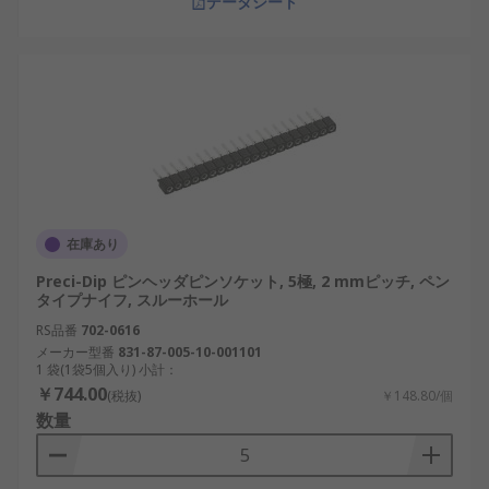
データシート
HARWIN： イギリスのメーカーで、堅牢性と
信頼性に強み。
TE Connectivity： 世界的な接続部品メーカー
で、多様な用途に対応。
山一電機（Yamaichi Electronics）： 国内メー
カーで、ピンソケットやピンヘッダを含む幅
広い製品を提供。
RS PRO： 国際的ブランドで、汎用的なSILソ
在庫あり
ケットを展開。
Preci-Dip ピンヘッダピンソケット, 5極, 2 mmピッチ, ペン
Samtec： アメリカのメーカーで、産業用途向
タイプナイフ, スルーホール
けの高性能製品に強み。
RS品番
702-0616
メーカー型番
831-87-005-10-001101
1 袋(1袋5個入り) 小計：
SILソケットは、電子機器の設計や運用において欠
￥744.00
(税抜)
￥148.80/個
かせない接続部品です。日本の半導体やIoT産業の
数量
発展に伴い、その需要はさらに高まると予想されま
す。価格や値段、販売や通販の選択肢を踏まえ、コ
スパに優れた製品を選定することが、国内産業の競