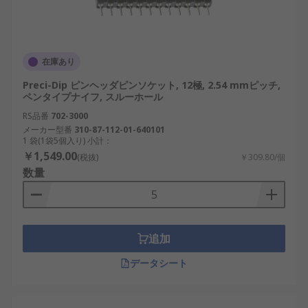
方向： ストレート型、直角型、垂直型から選
択します。
許容電流： 接続される回路の電流に応じて適
在庫あり
切な定格を選びます。
Preci-Dip ピンヘッダピンソケット, 12極, 2.54 mmピッチ,
ペンタイプナイフ, スルーホール
価格とコスパ： 値段を比較し、販売や通販の
選択肢から最適な製品を選定します。
RS品番
702-3000
メーカー型番
310-87-112-01-640101
SILソケットの用途
1 袋(1袋5個入り) 小計：
￥1,549.00
(税抜)
￥309.80/個
数量
電子機器設計から産業用制御、教育分野まで幅広く
利用されています。特に日本国内の半導体産業や交
通インフラにおいては重要な役割を果たしていま
す。
追加
産業用制御盤： 制御モジュールの接続やメン
データシート
テナンスに活用。
IoTデバイス： 小型機器での省スペース実装に