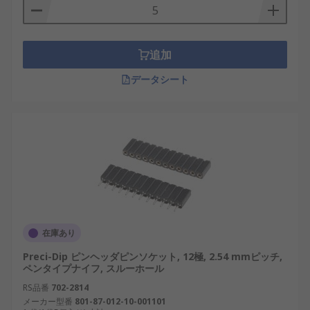
ICソケットは、集積回路（IC）の装着を目的とした
多ピンのソケットであり、SILソケットとは用途や
構造が異なります。SILソケットは一列にピンが並
追加
ぶシンプルな構造を持ち、比較的小型の部品やモジ
ュールに適しています。
データシート
また、ICソケットは多数の接点を持つため複雑な回
路に対応できますが、SILソケットはシンプルさを
生かして省スペース実装に適しています。日本の
IoTデバイスや産業用制御モジュールでは、この特
性が重視される傾向にあります。
SILソケットの種類
在庫あり
SILソケットには多くのバリエーションがあり、利
Preci-Dip ピンヘッダピンソケット, 12極, 2.54 mmピッチ,
用シーンや設計条件に応じて選定されます。代表的
ペンタイプナイフ, スルーホール
な種類を以下に紹介します。
RS品番
702-2814
メーカー型番
801-87-012-10-001101
標準SILソケット
： 一般的な電子回路基板で使