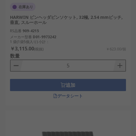
在庫あり
ただし、デメリットも存在します。
HARWIN ピンヘッダピンソケット, 32極, 2.54 mmピッチ,
耐久性の限界： 頻繁な抜き差しにより接点が
垂直, スルーホール
劣化する可能性。
RS品番
909-4215
メーカー型番
D01-9973242
高電流用途に不向き： 許容電流が限定的で、
1 袋(1袋5個入り) 小計：
大電力回路には適さない場合があります。
￥3,115.00
(税抜)
￥623.00/個
数量
SILソケットの選び方
適切なソケットを選定するためには、使用環境や設
計要件を踏まえることが大切です。以下の要素を確
追加
認しましょう。
データシート
ピッチ： 一般的には2.54mmピッチが主流です
が、用途に応じて異なるピッチも存在しま
す。
実装方式： スルーホール実装か表面実装かを
選定します。