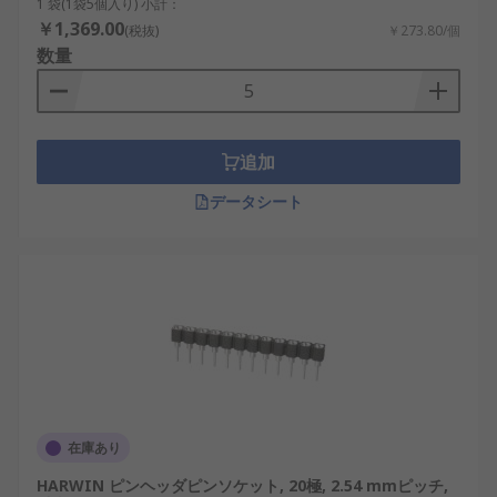
1 袋(1袋5個入り) 小計：
用される基本的なタイプ。
￥1,369.00
(税抜)
￥273.80/個
数量
高耐久SILソケット
： 頻繁な着脱に耐えられる
よう設計され、産業用設備に多用。
表面実装SILソケット
： 小型基板やIoT機器に
適した実装方式。
追加
直角型SILソケット
： ピンを直角に配置し、狭
データシート
いスペースでの配線に対応。
垂直型SILソケット
： 基板に対して垂直に取り
付けられ、省スペース設計を実現。
多列対応SILソケット
： 特殊用途で複数列を組
み合わせて利用可能。
SILソケットの利点
SILソケットを導入することで、電子機器の設計や
在庫あり
運用に多くの利点があります。国内市場において
HARWIN ピンヘッダピンソケット, 20極, 2.54 mmピッチ,
も、価格や値段の幅広さ、販売や通販の利便性が評