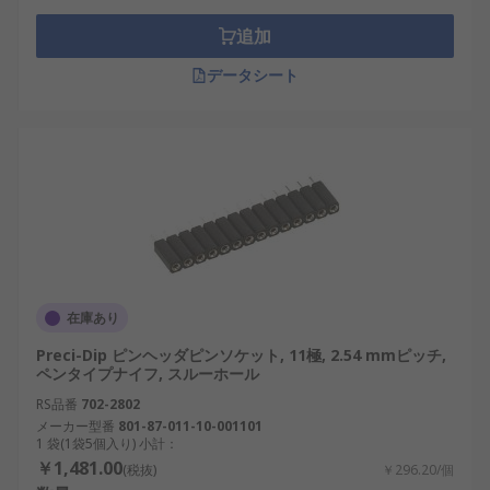
争力強化につながります。
追加
SILソケット用RSコンポーネント
データシート
のご紹介
RSは、日本全国で使用されるピンヘッダの世界的な
サプライヤーとして認知されています。当社は、日
本の高い性能・信頼性基準を満たすピンソケットを
提供しており、産業用途から革新的なプロジェクト
まで対応する幅広いSILソケットを卸売価格で取り
扱っています。おすすめ品や交換部品も低価格でご
用意しています。配送については、
配送ページ
をご
在庫あり
確認ください。
Preci-Dip ピンヘッダピンソケット, 11極, 2.54 mmピッチ,
ペンタイプナイフ, スルーホール
RS品番
702-2802
メーカー型番
801-87-011-10-001101
1 袋(1袋5個入り) 小計：
￥1,481.00
(税抜)
￥296.20/個