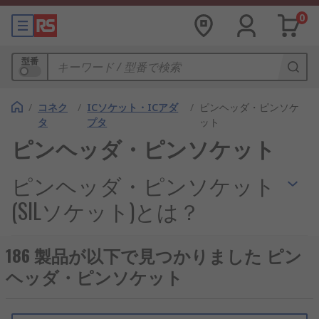
0
型番
/
コネク
/
ICソケット・ICアダ
/
ピンヘッダ・ピンソケ
タ
プタ
ット
ピンヘッダ・ピンソケット
ピンヘッダ・ピンソケット
(SILソケット)とは？
SILソケットは、シングルインラインパッケージ
186 製品が以下で見つかりました ピン
（SIP）形状の電子部品を基板に接続するために使
ヘッダ・ピンソケット
用される部品です。ピンが一列に並んだ構造を持
ち、コンパクトかつ信頼性の高い接続を実現しま
す。日本国内では、半導体、産業用ロボット、IoT