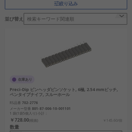
絞り込み
機器など多様な分野で利用され、安定した電気的接
続を提供しています。
並び替え
検索キーワード関連順
SILソケットの仕組み
SILソケットは、内部の金属コンタクトがピンヘッ
ダやピンソケットをしっかりと保持し、電気信号を
確実に伝達する仕組みになっています。これによ
り、部品の交換や基板との接続が容易になります。
主な機能としては、電子部品の着脱性を高めるこ
在庫あり
と、機器のメンテナンス性を向上させること、そし
て電気的な信頼性を確保することが挙げられます。
Preci-Dip ピンヘッダピンソケット, 6極, 2.54 mmピッチ,
ペンタイプナイフ, スルーホール
特に日本の産業ロボットやAI検査装置においては、
短時間での部品交換や高い信頼性が求められるため
RS品番
702-2776
メーカー型番
801-87-006-10-001101
SILソケットの重要性が増しています。
1 袋(1袋5個入り) 小計：
￥728.00
(税抜)
￥145.60/個
ICソケットとの違い
数量