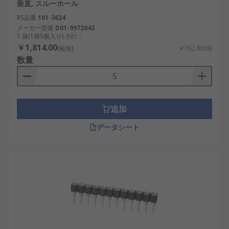
垂直, スルーホール
価されています。
RS品番
161-3624
メーカー型番
D01-9972042
着脱の容易さ： 部品交換が迅速に行える。
1 袋(1袋5個入り) 小計：
例：国内の研究開発現場での試験回路、産業
￥1,814.00
(税抜)
￥362.80/個
ロボットのメンテナンス。
数量
省スペース設計： コンパクトな構造で基板ス
ペースを節約。例：日本のIoT機器、携帯型電
子機器。
追加
信頼性の高さ： 安定した電気的接続を提供。
例：風力発電制御装置、国内交通システムの
データシート
電子回路。
コスパの良さ： 値段と性能のバランスが良
い。例：教育機関での電子工作、日本国内の
中小メーカーの量産製品。
多様な選定肢： 豊富なメーカーから販売され
ており、通販でも入手可能。例：国内通販サ
イト、国際市場での調達。