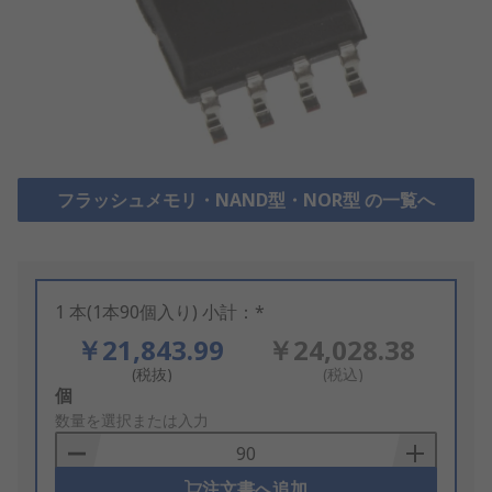
フラッシュメモリ・NAND型・NOR型 の一覧へ
1 本(1本90個入り) 小計：*
￥21,843.99
￥24,028.38
(税抜)
(税込)
Add
個
to
数量を選択または入力
Basket
注文書へ追加