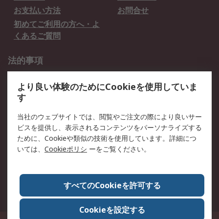
お支払い方法
お問合せ
初めてご利用の方へ・よ
くあるご質問
法的事項
プライバシーポリシー
ご利用規約
より良い体験のためにCookieを使用していま
クッキーポリシー
す
RSについて
当社のウェブサイトでは、閲覧やご注文の際により良いサー
ビスを提供し、表示されるコンテンツをパーソナライズする
会社概要
採用情報
ために、Cookieや類似の技術を使用しています。詳細につ
プレスリリース＆お知ら
コーポレートサイト
いては、
Cookieポリシ
ーをご覧ください。
せ
全世界のRS
RSの歴史
すべてのCookieを許可する
ESGへの取り組み（英語）
認証について
Cookieを設定する