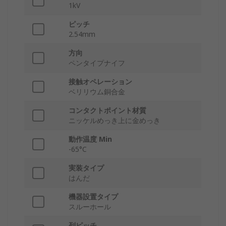
1kV
ピッチ
2.54mm
方向
ペンタイプナイフ
接触オペレーション
ベリリウム銅合金
コンタクトポイント材質
ニッケルめっき上に金めっき
動作温度 Min
-65°C
実装タイプ
はんだ
機器設置タイプ
スルーホール
列ピッチ