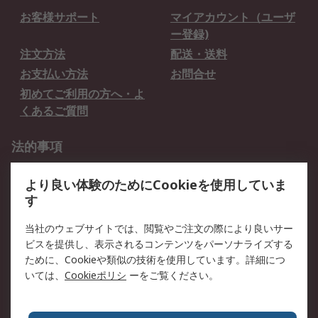
お客様サポート
マイアカウント（ユーザ
ー登録)
注文方法
配送・送料
お支払い方法
お問合せ
初めてご利用の方へ・よ
くあるご質問
法的事項
プライバシーポリシー
ご利用規約
より良い体験のためにCookieを使用していま
クッキーポリシー
す
RSについて
当社のウェブサイトでは、閲覧やご注文の際により良いサー
ビスを提供し、表示されるコンテンツをパーソナライズする
会社概要
採用情報
ために、Cookieや類似の技術を使用しています。詳細につ
プレスリリース＆お知ら
コーポレートサイト
いては、
Cookieポリシ
ーをご覧ください。
せ
全世界のRS
RSの歴史