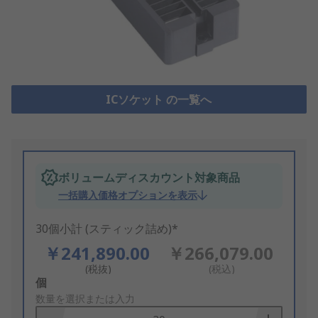
ICソケット の一覧へ
ボリュームディスカウント対象商品
一括購入価格オプションを表示
30個小計 (スティック詰め)*
￥241,890.00
￥266,079.00
(税抜)
(税込)
Add
個
to
数量を選択または入力
Basket