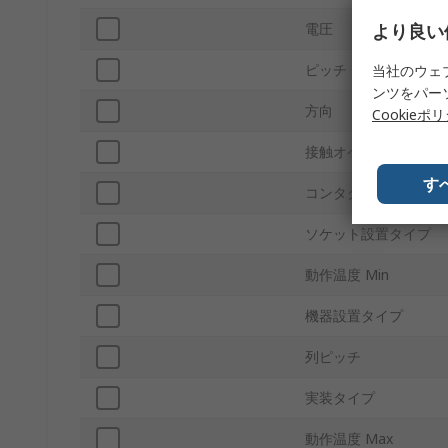
より良い
電圧
ピッチ
当社のウェ
ンツをパー
方向
Cookieポ
接触オペレーション
す
コンタクトポイント材
ソケット設置タイプ
動作温度 Min
機器設置タイプ
列ピッチ
実装タイプ
動作温度 Max