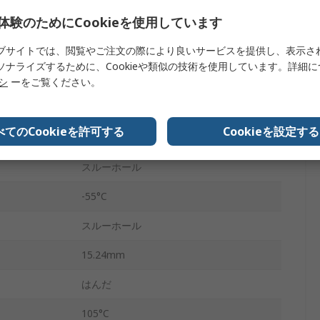
体験のためにCookieを使用しています
1kV
2.54mm
ブサイトでは、閲覧やご注文の際により良いサービスを提供し、表示さ
ソナライズするために、Cookieや類似の技術を使用しています。詳細
ペンタイプナイフ
リシ
ーをご覧ください。
ベリリウム銅合金
べてのCookieを許可する
Cookieを設定する
質
ニッケルめっき上に金めっき
スルーホール
-55°C
スルーホール
15.24mm
はんだ
105°C