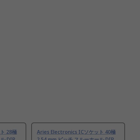
ット 28極
Aries Electronics ICソケット 40極
ル DIP
2.54 mm ピッチ スルーホール DIP