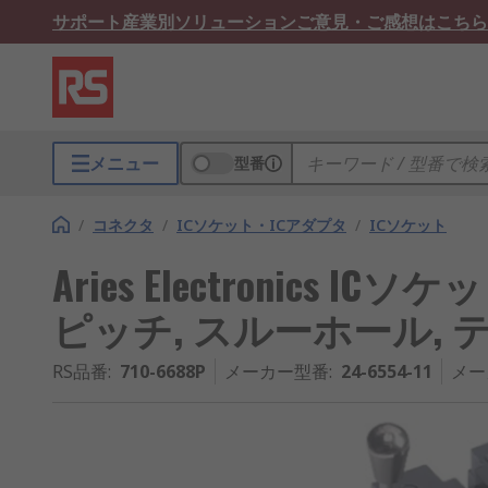
サポート
産業別ソリューション
ご意見・ご感想はこちら
メニュー
型番
/
コネクタ
/
ICソケット・ICアダプタ
/
ICソケット
Aries Electronics ICソケッ
ピッチ, スルーホール,
RS品番
:
710-6688P
メーカー型番
:
24-6554-11
メー