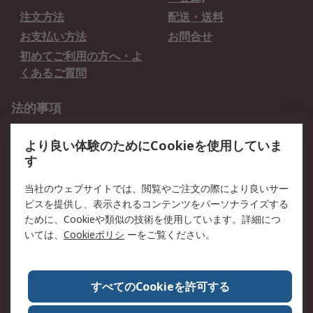
注文方法
配送・送料
お支払い方法
お問合せ
初めてご利用の方へ・よ
くあるご質問
法的事項
プライバシーポリシー
ご利用規約
より良い体験のためにCookieを使用していま
クッキーポリシー
す
RSについて
当社のウェブサイトでは、閲覧やご注文の際により良いサー
ビスを提供し、表示されるコンテンツをパーソナライズする
会社概要
採用情報
ために、Cookieや類似の技術を使用しています。詳細につ
プレスリリース＆お知ら
コーポレートサイト
いては、
Cookieポリシ
ーをご覧ください。
せ
全世界のRS
RSの歴史
すべてのCookieを許可する
ESGへの取り組み（英語）
認証について