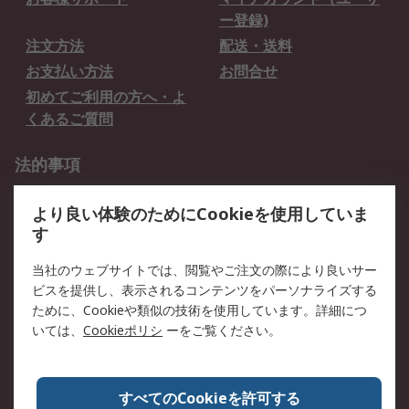
ー登録)
注文方法
配送・送料
お支払い方法
お問合せ
初めてご利用の方へ・よ
くあるご質問
法的事項
プライバシーポリシー
ご利用規約
より良い体験のためにCookieを使用していま
クッキーポリシー
す
RSについて
当社のウェブサイトでは、閲覧やご注文の際により良いサー
ビスを提供し、表示されるコンテンツをパーソナライズする
会社概要
採用情報
ために、Cookieや類似の技術を使用しています。詳細につ
プレスリリース＆お知ら
コーポレートサイト
いては、
Cookieポリシ
ーをご覧ください。
せ
全世界のRS
RSの歴史
すべてのCookieを許可する
ESGへの取り組み（英語）
認証について