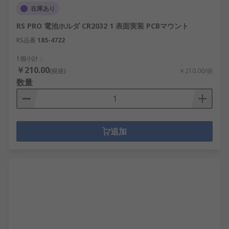
お客様のデバイスを常に動作させ続けるためのパワ
在庫あり
ーバンクやソーラー充電器を取り揃えています。
RS PRO 電池ホルダ CR2032 1 表面実装 PCBマウント
。
RS品番
185-4722
1個小計：
￥210.00
(税抜)
￥210.00/個
数量
追加