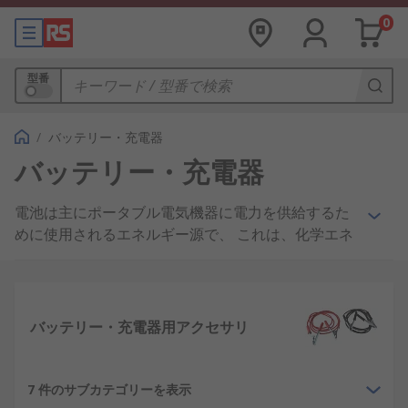
0
型番
/
バッテリー・充電器
バッテリー・充電器
電池は主にポータブル電気機器に電力を供給するた
めに使用されるエネルギー源で、 これは、化学エネ
ルギーを保存し、作動すると電気エネルギーに変換
することで機能します。 すべての電池は正（陽極）
端子です。 負（陰極）端子と電解液は通常ゲル又は
液体です。
バッテリー・充電器用アクセサリ
電池の用途は、驚くほど多様ですが、 小型の電気機
器、例えば腕時計、 補聴器、 リモコン及びハンド
7 件のサブカテゴリーを表示
ヘルドコンソールから、 電気自動車やその他いろい