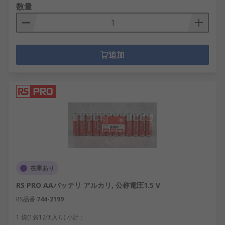
数量
追加
在庫あり
RS PRO AAバッテリ アルカリ, 公称電圧1.5 V
RS品番
744-2199
1 袋(1袋12個入り) 小計：