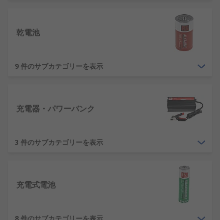
ろな製品に電源を供給できます。
RS では、 LR14 電池など、以下の一般的なサイズと
乾電池
専門的なタイプの電池を幅広くご用意しています。
ボタン電池 補聴器用電池、 単三電池、 Panasonic
9 件のサブカテゴリーを表示
製の単四及び単一電池、 Duracell (デュラセル)、
Yuasa （ユアサ)、 Saft (サフト)、 Energizer (エナ
ジャイザー) 及び独自ブランドの RS Pro
充電器・パワーバンク
どのような種類の電池があります
か？
3 件のサブカテゴリーを表示
電池には様々なバッテリーケミストリ―、 形状およ
びサイズがありますが、すべて主に乾電池 (一次) と
充電式 (二次) の2つのカテゴリに分類されます。
充電式電池
乾電池 - 内部の化学反応が弱くなると、 電源
が供給されなくなり、 そのため、一度しか使
8 件のサブカテゴリーを表示