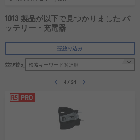
用できません。 通常は充電式よりも低価格で
すが、常時高出力を必要とする高出力用途に
1013 製品が以下で見つかりました バ
は適していません。
ッテリー・充電器
充電式電池 - 何度も充電と放電を繰り返すこと
ができます。 電力消費が非常に迅速なデバイ
スに適しています。 この種類の電池を使用す
絞り込み
る主な利点の 1 つは、満充電になったら、 す
ぐに使用できる点です。
並び替え
検索キーワード関連順
モバイルバッテリー、 充電器及
びバッテリーアクセサリ
4
/
51
電源を供給し続けるため、多数の機器向けの充電器
を幅広く取り揃えており、それらには充電式単三電
池充電器や 12 V バッテリー充電器及び電気自動車
用充電ステーションも含まれます。
移動中に電源を入れる必要がある場合、 RS では、