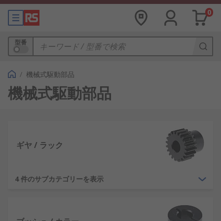
0
型番
/
機械式駆動部品
機械式駆動部品
ギヤ / ラック
4 件のサブカテゴリーを表示