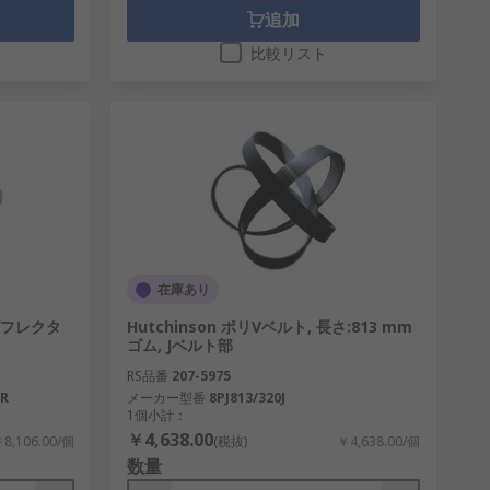
追加
比較リスト
在庫あり
グフレクタ
Hutchinson ポリVベルト, 長さ:813 mm
ゴム, Jベルト部
RS品番
207-5975
TR
メーカー型番
8PJ813/320J
1個小計：
￥4,638.00
8,106.00/個
(税抜)
￥4,638.00/個
数量