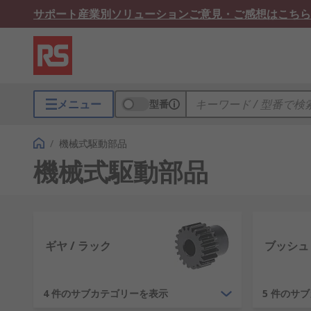
サポート
産業別ソリューション
ご意見・ご感想はこちら
メニュー
型番
/
機械式駆動部品
機械式駆動部品
ギヤ / ラック
ブッシュ 
4 件のサブカテゴリーを表示
5 件のサ