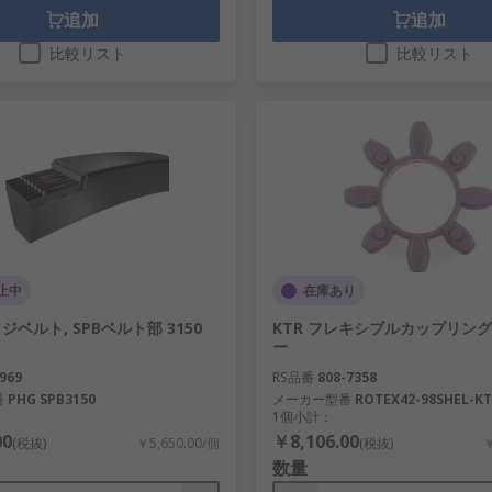
追加
追加
比較リスト
比較リスト
止中
在庫あり
ッジベルト, SPBベルト部 3150
KTR フレキシブルカップリン
ー
969
RS品番
808-7358
番
PHG SPB3150
メーカー型番
ROTEX42-98SHEL-K
1個小計：
00
￥8,106.00
(税抜)
￥5,650.00/個
(税抜)
￥
数量