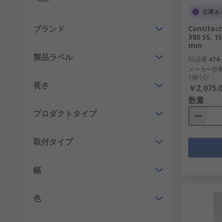
在庫あ
ブランド
Contite
380 SS, 
mm
製品ラベル
RS品番
474-
メーカー型
1個小計：
長さ
￥2,075.
数量
プロダクトタイプ
取付タイプ
幅
色