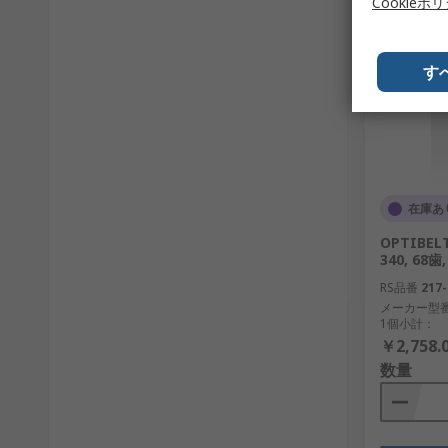
Cookieポ
す
在庫あ
OPTIBEL
340, 68
RS品番
217-
メーカー型
1個小計：
￥2,758.
数量