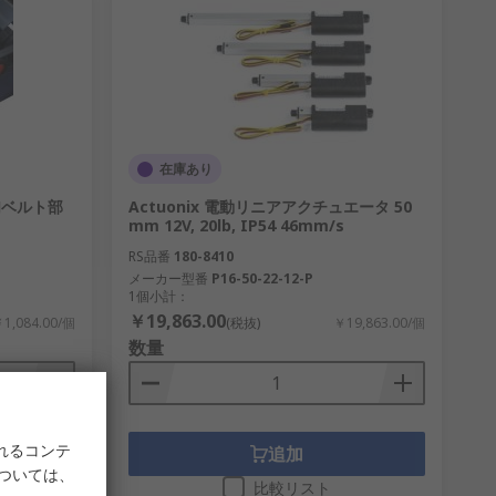
在庫あり
 Jベルト部
Actuonix 電動リニアアクチュエータ 50
mm 12V, 20lb, IP54 46mm/s
RS品番
180-8410
メーカー型番
P16-50-22-12-P
1個小計：
￥19,863.00
1,084.00/個
(税抜)
￥19,863.00/個
数量
れるコンテ
追加
については、
比較リスト