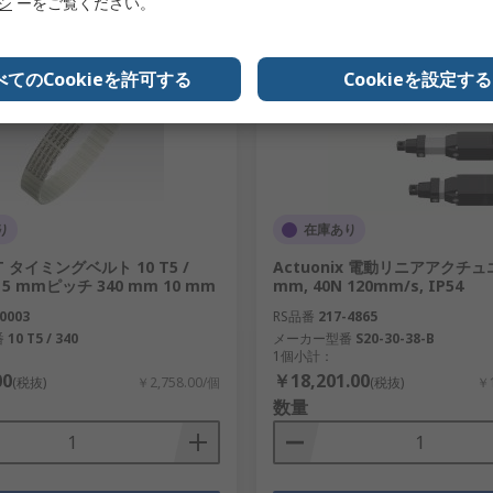
リシ
ーをご覧ください。
べてのCookieを許可する
Cookieを設定する
り
在庫あり
T タイミングベルト 10 T5 /
Actuonix 電動リニアアクチュ
歯, 5 mmピッチ 340 mm 10 mm
mm, 40N 120mm/s, IP54
0003
RS品番
217-4865
番
10 T5 / 340
メーカー型番
S20-30-38-B
1個小計：
00
￥18,201.00
(税抜)
￥2,758.00/個
(税抜)
￥1
数量