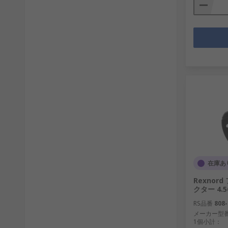
在庫あ
Rexno
クター 4.56
RS品番
808-
メーカー型
1個小計：