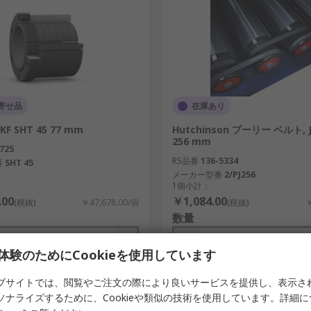
寄せ品
在庫あり
F SHT 45 77 mm
Hutchinson プーリー ベルト,
256 mm
725
RS品番
136-5334
番
SHT 45
メーカー型番
2/PJ256
1個小計：
.00
￥1,084.00
(税抜)
￥47,678.00/個
(税抜)
￥
数量
体験のためにCookieを使用しています
ブサイトでは、閲覧やご注文の際により良いサービスを提供し、表示さ
追加
追加
ソナライズするために、Cookieや類似の技術を使用しています。詳細
比較リスト
比較リスト