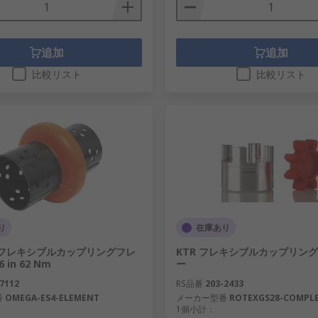
追加
追加
比較リスト
比較リスト
り
在庫あり
rd フレキシブルカップリングフレ
KTR フレキシブルカップリン
 in 62 Nm
ー
7112
RS品番
203-2433
番
OMEGA-ES4-ELEMENT
メーカー型番
ROTEXGS28-COMPL
1個小計：