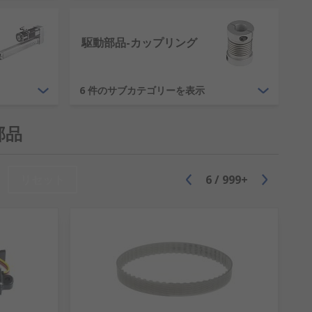
駆動部品-カップリング
6 件のサブカテゴリーを表示
部品
リセット
6
/
999+