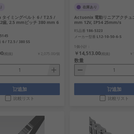
り
在庫あり
ch タイミングベルト 6 / T2.5 /
Actuonix 電動リニアアクチュ
152歯, 2.5 mmピッチ 380 mm 6
mm 12V, IP54 25mm/s
RS品番
186-5323
5145
メーカー型番
L12-10-50-6-S
番
6 / T2.5 / 380 SS
1個小計：
00
￥14,513.00
(税抜)
￥2,075.00/個
(税抜)
￥1
数量
追加
追加
比較リスト
比較リスト