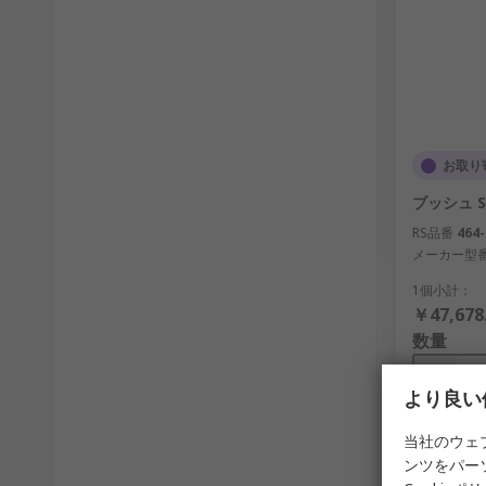
お取り
ブッシュ SK
RS品番
464-
メーカー型
1個小計：
￥47,678
数量
より良い
当社のウェ
ンツをパー