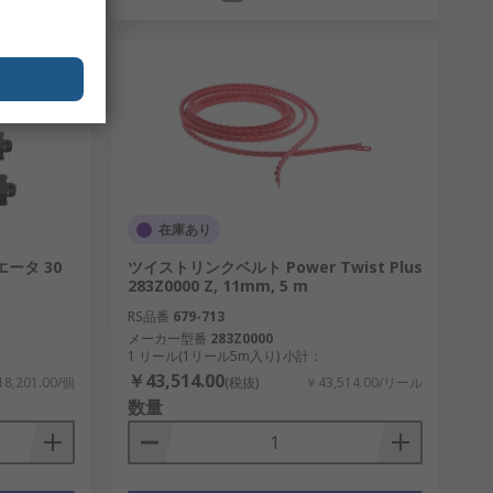
在庫あり
エータ 30
ツイストリンクベルト Power Twist Plus
283Z0000 Z, 11mm, 5 m
RS品番
679-713
メーカー型番
283Z0000
1 リール(1リール5m入り) 小計：
￥43,514.00
8,201.00/個
(税抜)
￥43,514.00/リール
数量