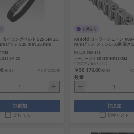
り
在庫あり
T タイミングベルト 525 5M 25,
Renold ローラーチェーン 08B-1
 mmピッチ 525 mm 25 mm
mmピッチ ステンレス鋼 長さ:5 m
1748
RS品番
665-303
番
525 5M 25
メーカー型番
SD08B1HP22X5M
1 箱(1箱5m入り) 小計：
00
￥50,176.00
(税抜)
￥3,912.00/個
(税抜)
￥5
数量
追加
追加
比較リスト
比較リスト