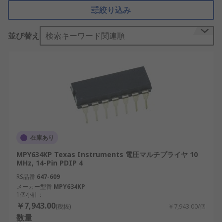
じた選定が必要です。日本国内でも、計測機器、産
絞り込み
業機器、研究開発用途を中心に流通しており、通販
や専門販売チャネルで入手できます。
並び替え
検索キーワード関連順
アナログ乗算器の動作原理
アナログ乗算器は、入力された2つのアナログ信号
を内部回路で演算し、その積に対応する出力信号を
生成します。一般的には、入力電圧を電流に変換
し、その相互作用を利用して乗算結果を得る構成が
使われます。差動対回路やトランスコンダクタンス
特性を活用することで、入力信号の大きさに応じた
在庫あり
連続的な出力を得られます。
MPY634KP Texas Instruments 電圧マルチプライヤ 10
MHz, 14-Pin PDIP 4
こうした回路は、高速なアナログ信号処理に適して
RS品番
647-609
おり、変調や演算をリアルタイムで行いたい用途で
メーカー型番
MPY634KP
使われます。また、構成によっては除算や平方根演
1個小計：
算などに応用される場合もあり、アナログ演算回路
￥7,943.00
(税抜)
￥7,943.00/個
の一要素として利用されます。用途によって重視さ
数量