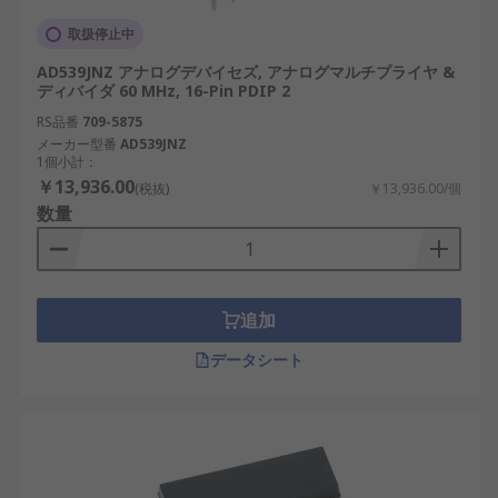
両方を確認する必要があります。
取扱停止中
消費電流：低消費電力を重視するか、高速動
AD539JNZ アナログデバイセズ, アナログマルチプライヤ &
作を優先するかによって適した製品が変わり
ディバイダ 60 MHz, 16-Pin PDIP 2
ます。
RS品番
709-5875
メーカー型番
AD539JNZ
最大動作周波数：kHz帯からMHz帯まで製品
1個小計：
差があり、通信や高周波信号処理では重要な
￥13,936.00
(税抜)
￥13,936.00/個
選定項目です。
数量
ピン数：8ピン、14ピン、16ピン、24ピンな
どがあり、回路規模や周辺回路との接続条件
に関わります。
追加
実装タイプ：スルーホール、SOIC、QFNなど
があり、基板サイズや実装方法に合わせて選
データシート
びます。
動作電圧範囲：±5V、±12V、3.3V単電源、5V
単電源などがあり、周辺回路やシステム電源
との適合が必要です。