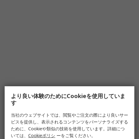
より良い体験のためにCookieを使用していま
す
当社のウェブサイトでは、閲覧やご注文の際により良いサー
ビスを提供し、表示されるコンテンツをパーソナライズする
ために、Cookieや類似の技術を使用しています。詳細につ
いては、
Cookieポリシ
ーをご覧ください。