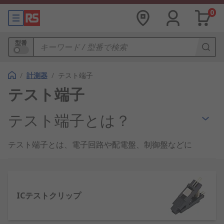
0
型番
/
計測器
/
テスト端子
テスト端子
テスト端子とは？
テスト端子とは、電子回路や配電盤、制御盤などに
接続して、電源や信号の試験を行うための
計測器
で
す。
一般的には、機器側に試験用ケーブルを接続するた
ICテストクリップ
めのソケットがあり、そこにケーブルに取り付けた
プラグを差し込んで測定を行います。ソケットがな