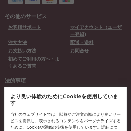
その他のサービス
お客様サポート
マイアカウント（ユーザ
ー登録)
注文方法
配送・送料
お支払い方法
お問合せ
初めてご利用の方へ・よ
くあるご質問
法的事項
プライバシーポリシー
ご利用規約
より良い体験のためにCookieを使用していま
クッキーポリシー
す
RSについて
当社のウェブサイトでは、閲覧やご注文の際により良いサー
ビスを提供し、表示されるコンテンツをパーソナライズする
会社概要
採用情報
ために、Cookieや類似の技術を使用しています。詳細につ