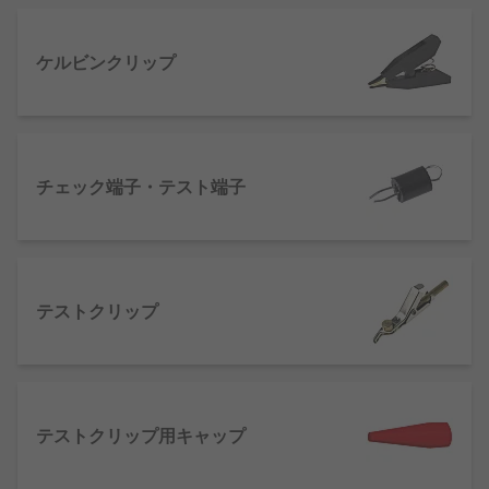
い場合は、配線をワニ口クリップなどで挟んで測定
することもあります。また、微細な回路の場合、プ
ローブと呼ばれる細い棒状の先端を回路の一部に接
ケルビンクリップ
触させ、オシロスコープなどに接続して測定するの
が一般的です。
テスト端子の種類
チェック端子・テスト端子
バナナコネクタ
‐電気的な接続を行うためのコ
ネクタです。RSは、要望や用途に応じて、バ
ナナプラグ、バナナソケット・ジャック、バ
ナナカプラなど、様々な製品を豊富に取り揃
テストクリップ
えております。
コンタクトプローブ
‐プリント基板や電子部品
の導通検査を、はんだ付けやコネクタ接続な
どの固定をせずに行うことができます。コン
テストクリップ用キャップ
タクトプローブには様々な先端形状があり、
用途や測定対象物に応じて使い分けられま