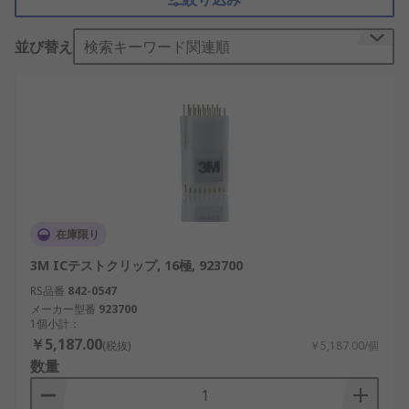
様々な領域で広く使用され、電子産業において重要
なツールとなっています。
並び替え
検索キーワード関連順
ICテストクリップの種類
ICテストクリップは、先端がクリップ、フック、
ワ
ニ口タイプ
の3種類に分類されます。コンタクト材
質によって、ステンレス鋼、ニッケル合金、銀など
の様々な材質で仕上げられたタイプがあります。金
メッキが施されており、信頼性が高く、ノイズの少
ない接続が可能です。使用環境や用途に合わせて、
在庫限り
適切な長さやサイズを選ぶことがおすすめです。
3M ICテストクリップ, 16極, 923700
ICテストクリップのメーカ
RS品番
842-0547
メーカー型番
923700
ー
1個小計：
￥5,187.00
(税抜)
￥5,187.00/個
数量
RSでは、
3M
、
Pomona
など一流メーカーの高品質
ICテストクリップ・ICクリップを豊富に取り揃えて