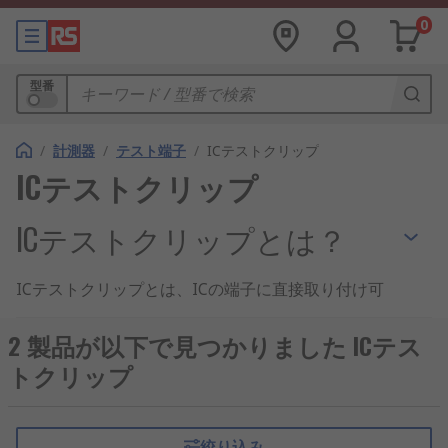
0
型番
/
計測器
/
テスト端子
/
ICテストクリップ
ICテストクリップ
ICテストクリップとは？
ICテストクリップとは、ICの端子に直接取り付け可
能な
テスト端子
です。面実装IC用テストクリップ
は、一般的なICテストクリップで、ICの動作チェッ
2 製品が以下で見つかりました ICテス
クや信号取り出しが簡単に行えます。ホールドバー
トクリップ
が付いており、安定して連続装着が可能です。ICテ
ストクリップは、
試作・プロトタイプボード
、生産
テスト、品質管理検査、フィールドサービスなど、
絞り込み