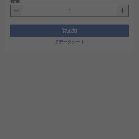
数量
追加
データシート