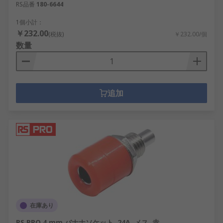
RS品番
180-6644
1個小計：
￥232.00
(税抜)
￥232.00/個
数量
追加
在庫あり
RS PRO 4 mm バナナソケット, 24A, メス, 赤