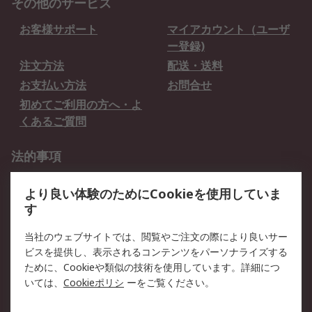
その他のサービス
お客様サポート
マイアカウント（ユーザ
ー登録)
注文方法
配送・送料
お支払い方法
お問合せ
初めてご利用の方へ・よ
くあるご質問
法的事項
プライバシーポリシー
ご利用規約
より良い体験のためにCookieを使用していま
クッキーポリシー
す
RSについて
当社のウェブサイトでは、閲覧やご注文の際により良いサー
ビスを提供し、表示されるコンテンツをパーソナライズする
会社概要
採用情報
ために、Cookieや類似の技術を使用しています。詳細につ
プレスリリース＆お知ら
コーポレートサイト
いては、
Cookieポリシ
ーをご覧ください。
せ