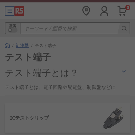
0
型番
/
計測器
/
テスト端子
テスト端子
テスト端子とは？
テスト端子とは、電子回路や配電盤、制御盤などに
接続して、電源や信号の試験を行うための
計測器
で
す。
一般的には、機器側に試験用ケーブルを接続するた
ICテストクリップ
めのソケットがあり、そこにケーブルに取り付けた
プラグを差し込んで測定を行います。ソケットがな