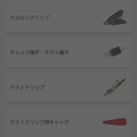
い場合は、配線をワニ口クリップなどで挟んで測定
することもあります。また、微細な回路の場合、プ
ローブと呼ばれる細い棒状の先端を回路の一部に接
ケルビンクリップ
触させ、オシロスコープなどに接続して測定するの
が一般的です。
テスト端子の種類
チェック端子・テスト端子
バナナコネクタ
‐電気的な接続を行うためのコ
ネクタです。RSは、要望や用途に応じて、バ
ナナプラグ、バナナソケット・ジャック、バ
ナナカプラなど、様々な製品を豊富に取り揃
テストクリップ
えております。
コンタクトプローブ
‐プリント基板や電子部品
の導通検査を、はんだ付けやコネクタ接続な
どの固定をせずに行うことができます。コン
テストクリップ用キャップ
タクトプローブには様々な先端形状があり、
用途や測定対象物に応じて使い分けられま