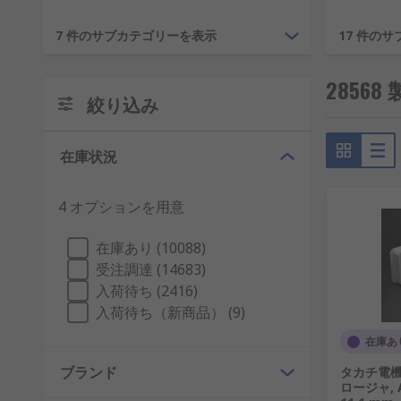
19 インチラック。
7 件のサブカテゴリーを表示
17 件の
19 インチラックは、コンピュータネットワークおよ
2856
り、この装置を床面積や棚スペースをほとんど取らず安
絞り込み
ラックケーブル管理
在庫状況
ラックマウントケース
ラックマウントエンクロージャ
4 オプションを用意
サーバーキャビネット
在庫あり (10088)
サーバーラック サーバー引き出し
受注調達 (14683)
サブラック
入荷待ち (2416)
入荷待ち（新商品） (9)
またほかにも、ラックマウント用の金具、 ラックパネ
ソリューションを提供します。
在庫あ
ブランド
タカチ電機
エンクロージャ
ロージャ, AB