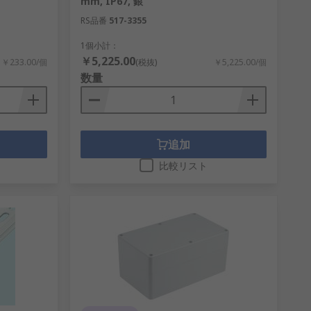
mm, IP67, 銀
。 エンクロージャは丈夫な素材でできて
RS品番
517-3355
らゆるタイプのエンクロージャ向けのソリ
1個小計：
￥5,225.00
￥233.00/個
(税抜)
￥5,225.00/個
数量
追加
比較リスト