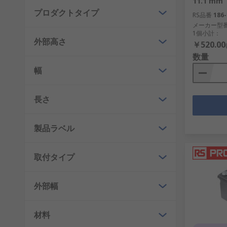
11.1 mm
プロダクトタイプ
エンクロージャは、保護ボックスで、汚れに弱い機器の
RS品番
186-
メーカー型
おり、屋内外での保護を提供します。また、安全性を高
1個小計：
ューションを提供しています。
外部高さ
￥520.00
数量
デスクトップエンクロージャ
幅
開発ボードエンクロージャ
DIN レールエンクロージャ
長さ
床設置型エンクロージャ
汎用エンクロージャ ハンドヘルドエンクロージャ
製品ラベル
装置ケース
取付タイプ
基板実装エンクロージャ
電源ケースおよびポッティングボックス
外部幅
弊社のエンクロージャとサーバーラックを使用して、取
材料
DINレール