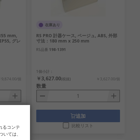
在庫あり
155 mm,
RS PRO 計器ケース, ベージュ, ABS, 外部
IP55, グレ
寸法：180 mm x 250 mm
RS品番
198-1391
1個小計：
￥3,627.00
9,874.00/個
(税抜)
￥3,627.00/個
数量
追加
比較リスト
れるコンテ
については、