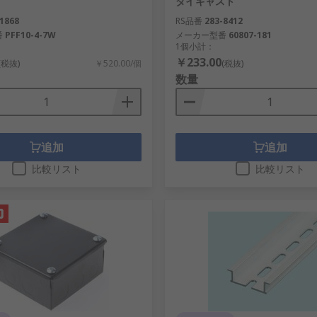
ダイキャスト
収納や、 ほこりや湿気に弱い機器を収納し、損傷を防止します
1868
RS品番
283-8412
番
PFF10-4-7W
メーカー型番
60807-181
めるためのロックが付属しています。 弊社は、次のようなあ
1個小計：
￥233.00
(税抜)
￥520.00/個
(税抜)
数量
追加
追加
比較リスト
比較リスト
と壁掛けボックス
り付けからロックまで設置するソリューションを提供します。