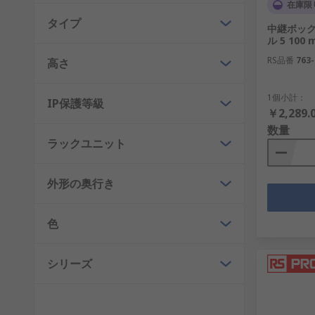
在庫限
アクセサリ
タイプ
中継ボックス
圧縮ラッチ
ル 5 100
ディスクラッチ
RS品番
763-
高さ
取り付けブラケット
1個小計：
のぞき窓
IP保護等級
￥2,289.
ロックハンドル
数量
ラックユニット
台座
ラックパネルとラックレール
外形の奥行き
サーバーラックシェルフおよびキャビネットアク
RSを選択する理由
色
機器に投資する場合で、機器に安全で安全な保管、 筐体
シリーズ
社はこれの提供を、 高い評価を受け信頼できるサプラ
を保護するための優れたソリューションを提供します。