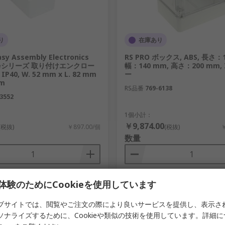
り
在庫あり
asy Assembly Electronics
RS PRO ボックス, ABS, 長さ：
ureシリーズ 取り付けエンクロー
幅：140 mm, 高さ：200 mm, 
 IP40, W. 52 mm x L. 82 mm
ー
mm
RS品番
769-6138
3552
1個小計：
￥9,874.00
(税抜)
￥897.00/個
(税抜)
￥
数量
体験のためにCookieを使用しています
追加
追加
比較リスト
比較リスト
ブサイトでは、閲覧やご注文の際により良いサービスを提供し、表示さ
ソナライズするために、Cookieや類似の技術を使用しています。詳細