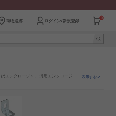
0
荷物追跡
ログイン/新規登録
ばエンクロージャ、 汎用エンクロージ
表示する
リューションを提供します。 RS では