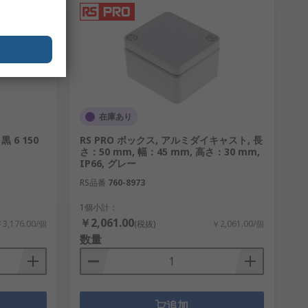
在庫あり
 6 150
RS PRO ボックス, アルミダイキャスト, 長
さ：50 mm, 幅：45 mm, 高さ：30 mm,
IP66, グレー
RS品番
760-8973
1個小計：
￥2,061.00
3,176.00/個
(税抜)
￥2,061.00/個
数量
追加