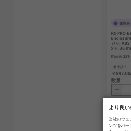
在庫あ
RS PRO E
Enclos
ジャ, ABS,
x H. 36 
RS品番
221-
1個小計：
￥897.00
数量
より良い
当社のウェ
ンツをパー