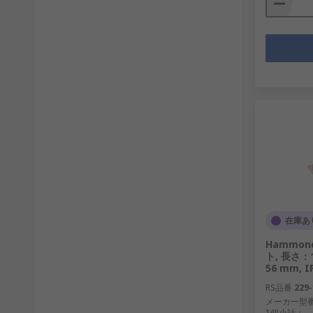
在庫あ
Hammo
ト, 長さ：1
56 mm, 
RS品番
229-
メーカー型
1個小計：