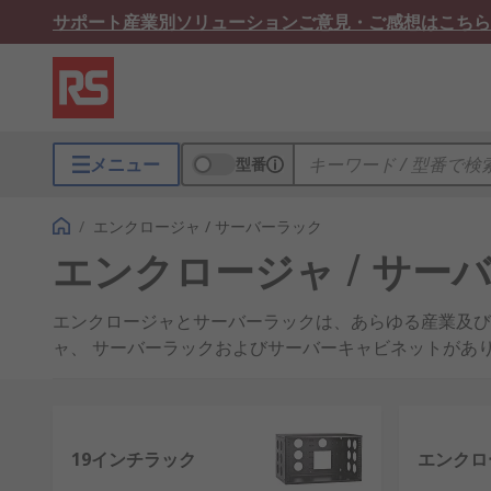
サポート
産業別ソリューション
ご意見・ご感想はこちら
メニュー
型番
/
エンクロージャ / サーバーラック
エンクロージャ / サー
エンクロージャとサーバーラックは、あらゆる産業及び
ャ、 サーバーラックおよびサーバーキャビネットがあ
弊社が提供するエンクロージャおよ
エンクロージャ収納とラック整理法を改善させる必要があ
19インチラック
エンクロ
次のようなさまざまな製品を取り扱っています：