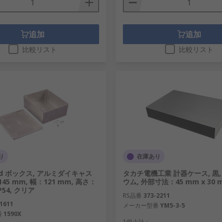
追加
追加
比較リスト
比較リスト
り
在庫あり
nd ボックス, アルミダイキャス
タカチ電機工業 計器ケース, 黒,
45 mm, 幅：121 mm, 高さ：
ウム, 外部寸法：45 mm x 30 
IP54, クリア
RS品番
373-2211
1611
メーカー型番
YM5-3-5
番
1590X
1個小計：