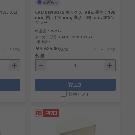
在庫あり
ウム, スロ
CAMDENBOSS ボックス, ABS, 長さ：190
mm, 幅：110 mm, 高さ：90 mm, IP54,
グレー
RS品番
505-577
メーカー型番
BIM2006/26-GY/GY
1個小計：
￥3,625.00
1,860.00/個
(税抜)
￥3,625.00/個
数量
追加
比較リスト
ンをご用意しています。 企業として、 弊
バーラックを使用して高価なコンポーネント