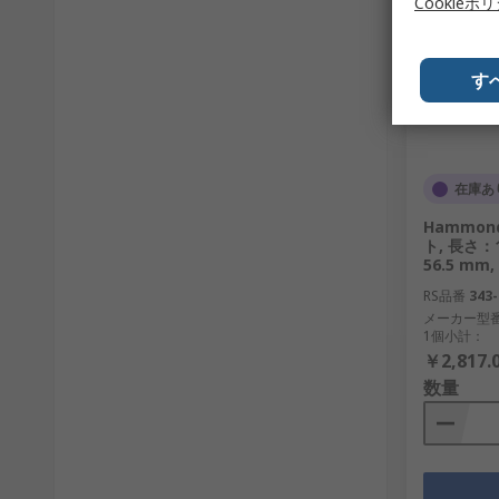
Cookieポ
す
在庫あ
Hammo
ト, 長さ：1
56.5 mm
RS品番
343-
メーカー型
1個小計：
￥2,817.
数量