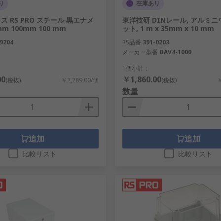
り
在庫あり
 RS PRO スチール 黒エナメ
東洋技研 DINレール, アルミニ
 mm 100mm 100 mm
ット, 1 m x 35mm x 10 mm
9204
RS品番
391-0203
メーカー型番
DAV4-1000
1個小計：
00
￥1,860.00
(税抜)
￥2,289.00/個
(税抜)
￥
数量
セサリ
追加
追加
比較リスト
比較リスト
および保護が必要な場合、をRS では筐体と保護ソリューショ
イヤと連携して行っています。 RSは、エンクロージャとサー