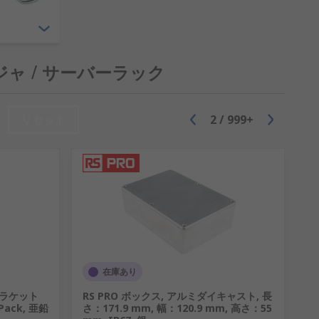
リューションです。 ラックマウントによ
ジャ / サーバーラック
リセット
2
/
999+
クアクセサリもご用意し、サーバー設置用の
在庫あり
板ブラケット
RS PRO ボックス, アルミダイキャスト, 長
Pack, 亜鉛
さ：171.9 mm, 幅：120.9 mm, 高さ：55