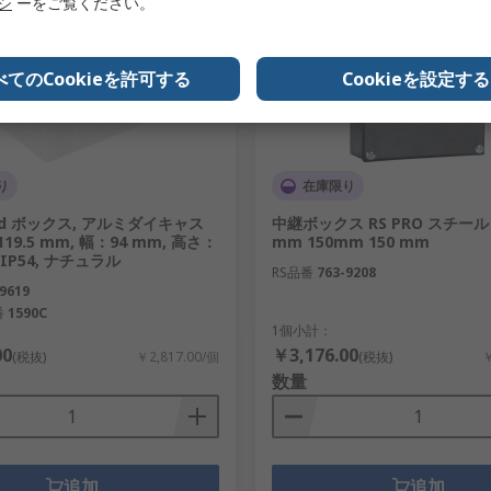
リシ
ーをご覧ください。
べてのCookieを許可する
Cookieを設定する
り
在庫限り
nd ボックス, アルミダイキャス
中継ボックス RS PRO スチール 黒
19.5 mm, 幅：94 mm, 高さ：
mm 150mm 150 mm
, IP54, ナチュラル
RS品番
763-9208
9619
番
1590C
1個小計：
00
￥3,176.00
(税抜)
￥2,817.00/個
(税抜)
￥
数量
追加
追加