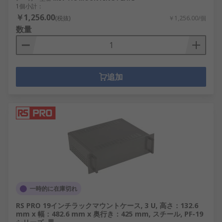
1個小計：
￥1,256.00
(税抜)
￥1,256.00/個
デスクトップエンクロージャ
数量
開発ボードエンクロージャ
DIN レールエンクロージャ
床設置型エンクロージャ
追加
汎用エンクロージャ ハンドヘルドエンクロー
ジャと壁掛けボックス
装置ケース
基板実装エンクロージャ
電源ケースおよびポッティングボックス
弊社のエンクロージャとサーバーラックを使用し
て、取り付けからロックまで設置するソリューショ
ンを提供します。
一時的に在庫切れ
RS PRO 19インチラックマウントケース, 3 U, 高さ：132.6
DINレール
mm x 幅：482.6 mm x 奥行き：425 mm, スチール, PF-19