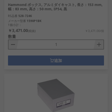
て、 弊社はこれの提供を、 高い評価を受け信頼で
Hammond ボックス, アルミダイキャスト, 長さ：153 mm,
きるサプライヤと連携して行っています。 RSは、
幅：83 mm, 高さ：50 mm, IP54, 黒
エンクロージャとサーバーラックを使用して高価な
RS品番
528-7246
コンポーネントを保護するための優れたソリューシ
メーカー型番
1590P1BK
1個小計：
ョンを提供します。
￥3,471.00
(税抜)
￥3,471.00/個
数量
追加