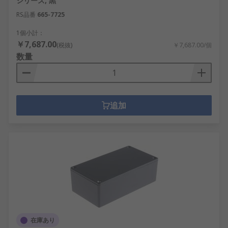
シリーズ, 黒
アクセサリ
RS品番
665-7725
圧縮ラッチ
1個小計：
ディスクラッチ
￥7,687.00
(税抜)
￥7,687.00/個
取り付けブラケット
数量
のぞき窓
ロックハンドル
台座
追加
ラックパネルとラックレール
サーバーラックシェルフおよびキャビネット
アクセサリ
RSを選択する理由
機器に投資する場合で、機器に安全で安全な保管、
筐体および保護が必要な場合、をRS では筐体と保
護ソリューションをご用意しています。 企業とし
在庫あり