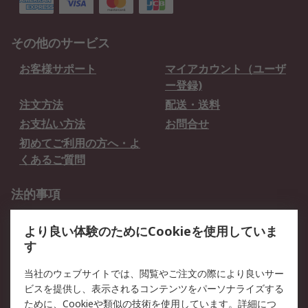
その他のサービス
お客様サポート
マイアカウント（ユーザ
ー登録)
注文方法
配送・送料
お支払い方法
お問合せ
初めてご利用の方へ・よ
くあるご質問
法的事項
プライバシーポリシー
ご利用規約
より良い体験のためにCookieを使用していま
クッキーポリシー
す
RSについて
当社のウェブサイトでは、閲覧やご注文の際により良いサー
ビスを提供し、表示されるコンテンツをパーソナライズする
会社概要
採用情報
ために、Cookieや類似の技術を使用しています。詳細につ