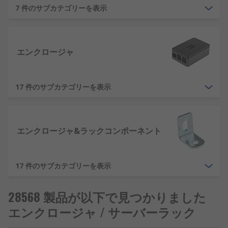
7 件のサブカテゴリーを表示
エンクロージャ収納とラック整理法を改善させる必
要があるなら、 弊社のエンクロージャおよびサーバ
ーラック製品がソリューションを提供します。 RS
エンクロージャ
では次のようなさまざまな製品を取り扱っていま
す：
17 件のサブカテゴリーを表示
19 インチラック。
19 インチラックは、コンピュータネットワークおよ
エンクロージャ&ラックコンポーネント
びデータ機器を収容するためのエンクロージャまた
は取り付けソリューションです。 ラックマウントに
より、この装置を床面積や棚スペースをほとんど取
17 件のサブカテゴリーを表示
らず安全に保管できます。
ラックケーブル管理
28568 製品が以下で見つかりました
エンクロージャ / サーバーラック
ラックマウントケース
ラックマウントエンクロージャ