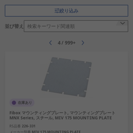
サーバーキャビネット
絞り込み
サーバーラック サーバー引き出し
並び替え
検索キーワード関連順
サブラック
またほかにも、ラックマウント用の金具、 ラックパ
4
/
999+
ネル、 ラックレール、 サーバーラックシェルフと
サーバーラックアクセサリもご用意し、サーバー設
置用のソリューションを提供します。
エンクロージャ
エンクロージャは、保護ボックスで、汚れに弱い機
器の収納や、 ほこりや湿気に弱い機器を収納し、損
在庫あり
傷を防止します。 エンクロージャは丈夫な素材でで
きており、屋内外での保護を提供します。また、安
Fibox マウンティングプレート, マウンティングプレート
全性を高めるためのロックが付属しています。 弊社
MNX Series, スチール, MIV 175 MOUNTING PLATE
は、次のようなあらゆるタイプのエンクロージャ向
RS品番
226-331
けのソリューションを提供しています。
メーカー型番
MIV 175 MOUNTING PLATE