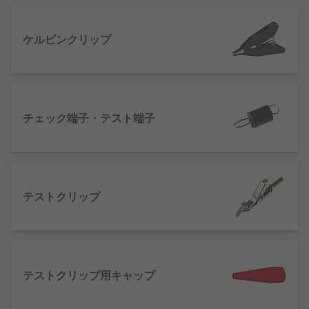
い場合は、配線をワニ口クリップなどで挟んで測定
することもあります。また、微細な回路の場合、プ
ローブと呼ばれる細い棒状の先端を回路の一部に接
ケルビンクリップ
触させ、オシロスコープなどに接続して測定するの
が一般的です。
テスト端子の種類
チェック端子・テスト端子
バナナコネクタ
‐電気的な接続を行うためのコ
ネクタです。RSは、要望や用途に応じて、バ
ナナプラグ、バナナソケット・ジャック、バ
ナナカプラなど、様々な製品を豊富に取り揃
テストクリップ
えております。
コンタクトプローブ
‐プリント基板や電子部品
の導通検査を、はんだ付けやコネクタ接続な
どの固定をせずに行うことができます。コン
テストクリップ用キャップ
タクトプローブには様々な先端形状があり、
用途や測定対象物に応じて使い分けられま