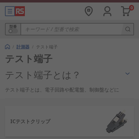
0
型番
/
計測器
/
テスト端子
テスト端子
テスト端子とは？
テスト端子とは、電子回路や配電盤、制御盤などに
接続して、電源や信号の試験を行うための
計測器
で
す。
一般的には、機器側に試験用ケーブルを接続するた
ICテストクリップ
めのソケットがあり、そこにケーブルに取り付けた
プラグを差し込んで測定を行います。ソケットがな