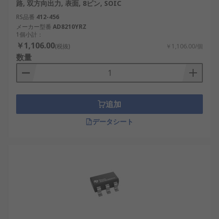
路, 双方向出力, 表面, 8ピン, SOIC
一般的なピン番号
：一般的な構成には
6 ピン
と
8 ピ
RS品番
412-456
メーカー型番
AD8210YRZ
ン
のレイアウトがあり、さまざまな回路要件に柔軟
1個小計：
に対応できます。
￥1,106.00
(税抜)
￥1,106.00/個
数量
電流検出アンプの利点
CSA には、現代の電子システムに不可欠なコンポー
ネントとなるいくつかの利点があります。
追加
精度と精密さ
：CSA は電流測定で高い精度を
データシート
提供し、産業用ロボットや再生可能エネルギ
ー セットアップなどのシステムで正確な制御
を可能にします。
汎用性
：さまざまなタイプと構成を備えた
CSA は、エネルギー効率の高いデバイスから
高速システムまで、さまざまなアプリケーシ
ョンのニーズに合わせてカスタマイズできま
す。