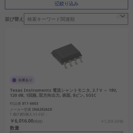
絞り込み
なアプリケーションで不可欠なものとなっていま
す。
並び替え
検索キーワード関連順
電流検知アンプの仕組み
電流検知アンプは、電流が流れる抵抗器 (シャント
抵抗器と呼ばれる) の両端の電圧降下を測定するこ
とで動作します。電流に比例するこの小さな電圧降
下は、CSA によって増幅され、
マイクロコントロー
ラ
や
データ取得システム
などの他のコンポーネント
で処理できる信号を生成します。
在庫あり
CSA は、高電流と低電流の両方を正確に測定できる
Texas Instruments 電流シャントモニタ, 2.7 V ～ 18V,
120 dB, 1回路, 双方向出力, 表面, 8ピン, SOIC
ことが特に高く評価されています。多くの設計で
は、CSA はシングルエンドまたは差動入力信号で動
RS品番
817-6603
メーカー型番
INA282AID
作する柔軟性を提供します。双方向 CSA などの一部
1 袋(1袋5個入り) 小計：
の CSA は、両方向の電流の流れを測定できます。こ
￥6,016.00
(税抜)
￥1,203.20/個
れは、バッテリー管理などのシステムでは非常に重
数量
要です。