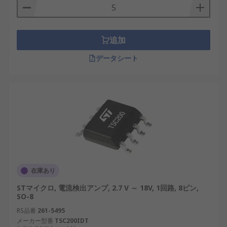
たとえば、バッテリー駆動のデバイスでは、CSA は
充電サイクルと放電サイクルを監視してバッテリー
追加
寿命を延ばすのに役立ちます。同様に、再生可能エ
ネルギーのアプリケーションでは、
ソーラーパネル
データシート
や
風力タービン
の電流の流れを追跡することでエネ
ルギー出力を最適化します。その高い精度と安定性
により、効率と信頼性が重要なアプリケーションで
は不可欠です。
電流検出アンプの種類
CSA にはさまざまな種類があり、それぞれ異なるア
プリケーションや回路設計に適しています。
在庫あり
STマイクロ, 電流検出アンプ, 2.7 V ～ 18V, 1回路, 8ピン,
アナログ電流検出アンプ
：測定された電流に
SO-8
比例した連続電圧出力を提供し、リアルタイ
RS品番
261-5495
ムの監視に適しています。
メーカー型番
TSC200IDT