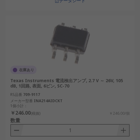
データシート
半導体テスト
：半導体製造および品質管理プ
ロセスで正確な電流測定を提供します。
電流検出アンプ メーカー
いくつかの評判の高いブランドが高品質の CSA を製
造しており、さまざまなアプリケーションで信頼性
の高いパフォーマンスを保証します。
在庫あり
Texas Instruments
：レールツーレールやバ
ッテリー駆動のオプションを含む幅広い CSA
Texas Instruments 電流検出アンプ, 2.7 V ～ 26V, 105
dB, 1回路, 表面, 6ピン, SC-70
を提供する世界的リーダー。
RS品番
709-9117
STMicroelectronics
：堅牢で多用途なアンプ
メーカー型番
INA214AIDCKT
で知られ、特に産業用アプリケーションに適
1個小計：
しています。
￥246.00
(税抜)
￥246.00/個
数量
onsemi
：自動車および民生用電子機器向け
に、コスト効率が高く効率的な CSA ソリュー
ションを提供します。