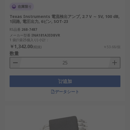
在庫限り
コンパクトな設計
：サイズが小さいため、ウ
ェアラブル デバイスなどのスペースが限られ
Texas Instruments 電流検出アンプ, 2.7 V ～ 5V, 100 dB,
1回路, 電圧出力, 6ピン, SOT-23
た回路に簡単に統合できます。
RS品番
268-7487
例:
メーカー型番
INA181A3IDBVR
1 袋(1袋25個入り) 小計：
￥1,342.00
(税抜)
￥53.68/個
ロボット工学では、CSA はモーターが適切な
数量
電流を受け取り、スムーズな動作を維持でき
るようにします。
輸送分野では、安全性と効率性を確保するた
めに電気自動車の充電システムの電流を監視
追加
します。
データシート
電流検出アンプの選択方法
CSA を選択するときは、次の要素を考慮してくださ
い。