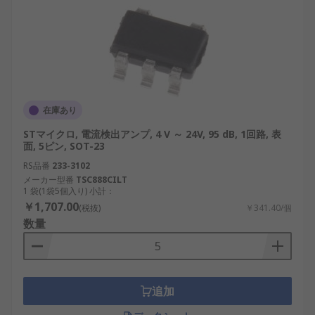
CSA は、産業から趣味のプロジェクトまで、さまざ
まな分野で不可欠です。
再生可能エネルギー システム
：CSA は、ソー
ラー パネルと風力タービンの電流を監視し、
エネルギー出力を最適化してシステムの安定
在庫あり
性を確保します。
STマイクロ, 電流検出アンプ, 4 V ～ 24V, 95 dB, 1回路, 表
産業用ロボット
：リアルタイムで電流を測定
面, 5ピン, SOT-23
し、効率的で正確な動作をサポートすること
RS品番
233-3102
で、正確なモーター制御の維持に役立ちま
メーカー型番
TSC888CILT
す。
1 袋(1袋5個入り) 小計：
￥1,707.00
(税抜)
￥341.40/個
バッテリー管理システム
：CSA は充電と放電
数量
のサイクルを追跡し、
バッテリー
寿命を延ば
し、過充電を防止します。
輸送システム
：電気自動車では、CSA は充電
およびドライブトレイン システムの電流を監
追加
視することで安全な動作を保証します。