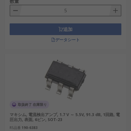
数量
ポーネントのご紹介
RS は、日本全国で使用されているCSAのサプライヤ
ー、販売店、製造元として世界的に認知されていま
追加
す。当社の製品は、日本の最高水準の性能と信頼性
データシート
を満たすように設計されています。さらに、産業用
から革新的なプロジェクトまで、さまざまな用途に
対応する幅広いCSAを卸売価格で提供しています。
電流センスアンプ・CSAを選択する際、RSはおすす
め品と交換部品を低価格で提供します。配送サービ
スと料金の詳細については、
配送ページ
をご覧くだ
さい。
取扱終了 在庫限り
マキシム, 電流検出アンプ, 1.7 V ～ 5.5V, 91.3 dB, 1回路, 電
圧出力, 表面, 6ピン, SOT-23
RS品番
190-6383