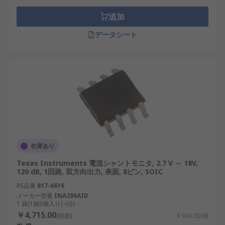
Renesas Electronics
：エネルギー効率の高い
追加
アプリケーション向けの高度な CSA を専門と
する日本のメーカー。
データシート
ローム
：再生可能エネルギーやロボット工学
のアプリケーションに対応する高精度 CSA で
有名です。
Maxim Integrated
：ポータブルでスペース
が限られた設計向けに、コンパクトで高性能
な CSA を提供しています。
結論として、電流検出アンプは現代の電子機器で極
在庫あり
めて重要な役割を果たし、さまざまなアプリケーシ
ョンで正確な電流測定と制御を可能にします。その
Texas Instruments 電流シャントモニタ, 2.7 V ～ 18V,
120 dB, 1回路, 双方向出力, 表面, 8ピン, SOIC
種類、利点、および重要な考慮事項を理解すること
で、適切な CSA を選択してプロジェクトを強化し、
RS品番
817-6616
メーカー型番
INA286AID
特定の要件を満たすことができます。
1 袋(1袋5個入り) 小計：
￥4,715.00
(税抜)
￥943.00/個
電流センスアンプ・CSA用 RSコン