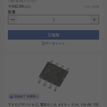
1 袋(1袋2個入り) 小計：
バッテリー駆動 CSA
：低消費電力向けに設計
￥642.00
(税抜)
￥321.00/個
されており、ポータブル デバイスやバッテリ
数量
ー駆動デバイスに最適です。
双方向 CSA
：両方向の電流を測定できるた
め、電気自動車などの可逆電流フローのシス
テムには欠かせません。
追加
レールツーレール CSA
：これらのアンプは、
データシート
電源電圧の全範囲で効率的に動作し、低電圧
システムで一貫したパフォーマンスを保証し
ます。
シングルエンド CSA
：よりシンプルな構成向
けに設計されたこれらのアンプは、単一の基
準点 (通常はグランド) を基準として電流を測
定します。
一般的なパッケージ タイプ
：CSA は、回路設計のス
取扱終了 在庫限り
ペースを節約する
SOT-23
や
SC-70
などのコンパク
トなパッケージで提供されます。
アナログデバイセズ, 電流モニタ, 4.5 V ～ 5.5V, 120 dB, 1回