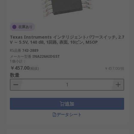
測定タイプ
：アプリケーションで単方向また
は双方向の電流測定が必要かどうかを決定し
ます。
動作電圧範囲
：低電圧設計用のレールツーレ
在庫あり
ール CSA など、システムの電圧レベルと互換
Texas Instruments インテリジェントパワースイッチ, 2.7
性のある CSA を選択します。
V ～ 5.5V, 140 dB, 1回路, 表面, 10ピン, MSOP
精度要件
：高精度アプリケーションの場合
RS品番
742-2889
メーカー型番
INA226AIDGST
は、オフセット電圧が低くゲイン安定性が高
1個小計：
いアンプを優先します。
￥457.00
(税抜)
￥457.00/個
消費電力
：バッテリー駆動のデバイスの場合
数量
は、静止電流が低いバッテリー駆動の CSA を
選択します。
取り付けタイプ
：アセンブリ プロセスと設計
追加
上の制約に基づいて、
表面実装
(SMD) または
スルーホール
構成を選択します。
データシート
電流検出アンプの用途