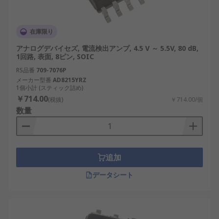
在庫限り
アナログデバイセズ, 電流検出アンプ, 4.5 V ～ 5.5V, 80 dB,
1回路, 表面, 8ピン, SOIC
RS品番
709-7076P
メーカー型番
AD8215YRZ
1個小計 (スティック詰め)
￥714.00
(税抜)
￥714.00/個
数量
追加
データシート