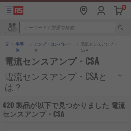
0
型番
/
半導
/
アンプ・コンパレー
/
電流センスアンプ・
体
タ
CSA
電流センスアンプ・CSA
電流センスアンプ・CSAと
は？
電流検知アンプ (CSA) は、回路内の電流を測定およ
420 製品が以下で見つかりました 電流
び監視するように設計された特殊な
半導体
です。電
センスアンプ・CSA
流の流れを正確に検出することで、電子システムの
正確な制御と保護が可能になり、
再生可能エネルギ
ー
システムから
ロボット
工学に至るまでのさまざま