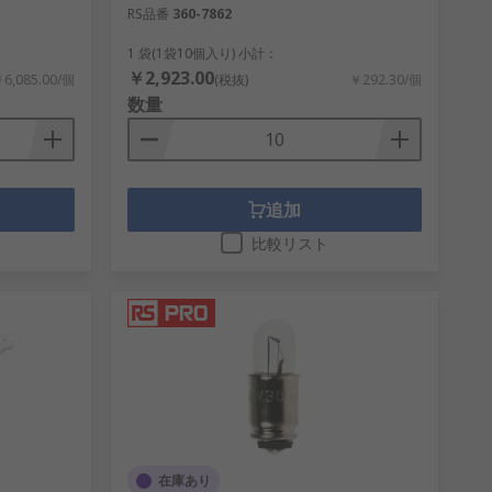
ンポーネントを取り揃えています。車両の部
RS品番
360-7862
1 袋(1袋10個入り) 小計：
￥2,923.00
6,085.00/個
(税抜)
￥292.30/個
数量
取り揃えています。それぞれの職業に適
イトを取り揃えています。
追加
比較リスト
酷な環境下でも、RS Component
在庫あり