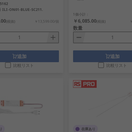
を含め、自動車修理に必要なランプ、ランプホルダ、その他のコ
5162
番
ILI-ON01-BLUE-SC211.
。
1個小計：
.00
￥6,085.00
(税抜)
￥13,599.00/個
(税抜)
￥
数量
ゆる用途に適合するハンドヘルドの懐中電灯や検査用ランプを
作、実験室の研究、さらには趣味に最適な調節可能なベンチラ
追加
追加
比較リスト
比較リスト
RSは必要とされる専門工具及びアクセサリを提供します。最も過
接続できます。
り
在庫あり