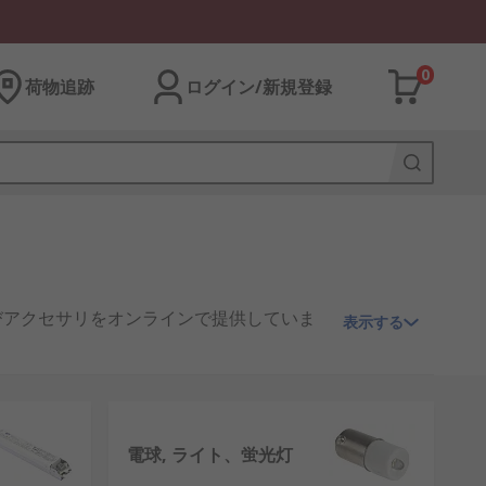
0
荷物追跡
ログイン/新規登録
びアクセサリをオンラインで提供していま
表示する
tingの金属製及びプラスチック製照明器具
電球, ライト、蛍光灯
的な天井ライトや照明スイッチから、赤