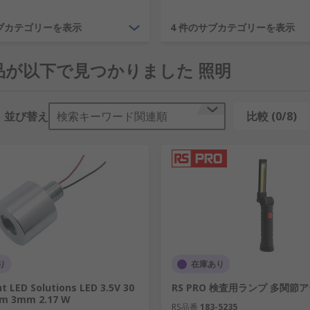
群で対応可能です。
サブカテゴリーを表示
4 件のサブカテゴリーを表示
製品が以下で見つかりました 照明
必須です。シンプルな家庭用ハロゲン電球をLED電球に切り
並び替え
検索キーワード関連順
比較 (0/8)
に至るまであらゆるランプ、配線用部品、アクセサリを用意し
だきます。
トアップにより、まるで音楽やグラフィックスのように力強く
り揃えた製品群により、お客様の環境を美しく装う特別でスマ
り
在庫あり
nt LED Solutions LED 3.5V 30
RS PRO 検査用ランプ 多関節
m 3mm 2.17 W
RS品番
183-5235