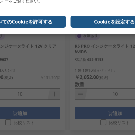
リシ
ーをご覧ください。
べてのCookieを許可する
Cookieを設定する
り
在庫あり
 インジケータライト 12V クリア
RS PRO インジケータライト 1
60mA
9687
RS品番
655-9198
0個入り) 小計：
1 袋(1袋10個入り) 小計：
00
￥2,052.00
(税抜)
￥131.70/個
(税抜)
数量
追加
追加
比較リスト
比較リスト