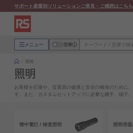
サポート
産業別ソリューション
ご意見・ご感想はこちら
メニュー
型番
/
照明
照明
お客様を応接や、従業員の健康と安全の確保のために、
す。また、カスタムセットアップに必要な継手、端子、
生産性を最大化するための産業用の作業用照明でも、外部の
用アクセサリとスペアパーツについては、RSのオンラ
懐中電灯 / 検査照明
照明用器
当社の製品シリーズは、商用及び家庭用作業スペースで