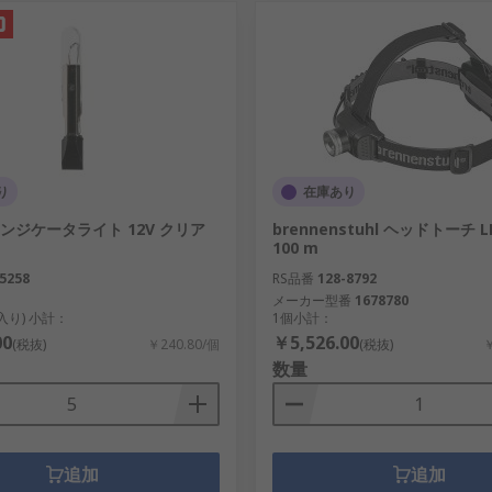
り
在庫あり
 インジケータライト 12V クリア
brennenstuhl ヘッドトーチ LE
100 m
5258
RS品番
128-8792
メーカー型番
1678780
個入り) 小計：
1個小計：
00
￥5,526.00
(税抜)
￥240.80/個
(税抜)
￥
数量
追加
追加