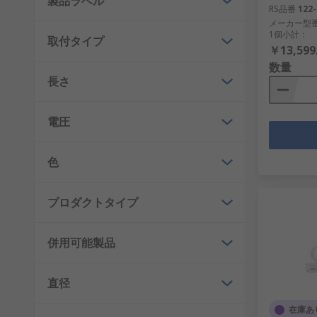
製品ラベル
さまざまな車種に合うハロゲン / LEDインジケータ
RS品番
122-
メーカー型
品を交換する必要がある場合には、RSがお届けします
1個小計：
取付タイプ
￥13,599
エンジニア向け製品
数量
長さ
また、エンジニアやメンテナンス作業員のために、あら
した長寿命かつ高出力のハンドランプを含め、試作品製
電圧
適切な工具
色
あらゆる電気用途において利便性と安全性を確保するため、
の高品質な工具を使用して、照明やケーブルを配線し、
プロダクトタイプ
併用可能製品
直径
在庫あ