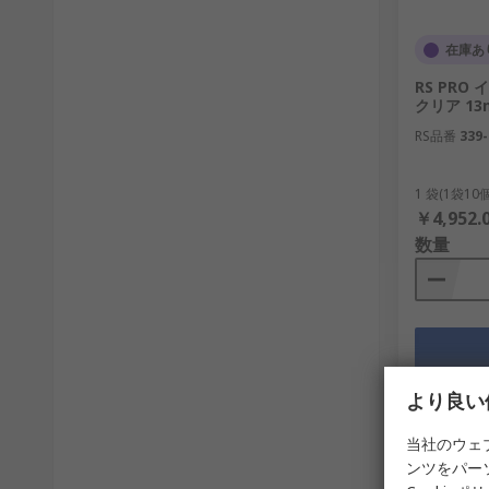
在庫あ
RS PRO
クリア 13m
RS品番
339-
1 袋(1袋1
￥4,952.
数量
より良い
当社のウェ
ンツをパー