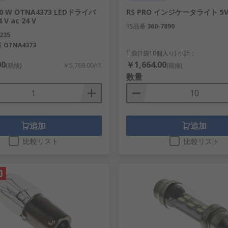
60 W OTNA4373 LEDドライバ
RS PRO インジケータライト 5
4 V ac 24 V
RS品番
360-7890
235
番
OTNA4373
1 袋(1袋10個入り) 小計：
00
￥1,664.00
(税抜)
￥5,769.00/個
(税抜)
数量
追加
追加
比較リスト
比較リスト