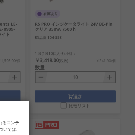
在庫あり
nts LE-
RS PRO インジケータライト 24V BI-Pin
E-0909-
クリア 35mA 7500 h
ホワイト
RS品番
104-553
1 袋(1袋10個入り) 小計：
￥3,419.00
1,595.00/個
(税抜)
￥341.90/個
数量
追加
比較リスト
れるコンテ
については、