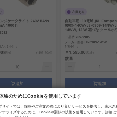
り
在庫あり
 インジケータライト 240V BA9s
自動車用LED電球 JKL Compone
A 1000 h
0909-14CW/LE-0909-14NW/L
14WW, 12 W 花づな クール
3282
RS品番
705-9905
メーカー型番
LE-0909-14CW
0個入り) 小計：
1個小計：
00
￥1,595.00
(税抜)
￥495.20/個
(税抜)
￥
数量
追加
追加
比較リスト
比較リスト
体験のためにCookieを使用しています
ブサイトでは、閲覧やご注文の際により良いサービスを提供し、表示さ
ソナライズするために、Cookieや類似の技術を使用しています。詳細