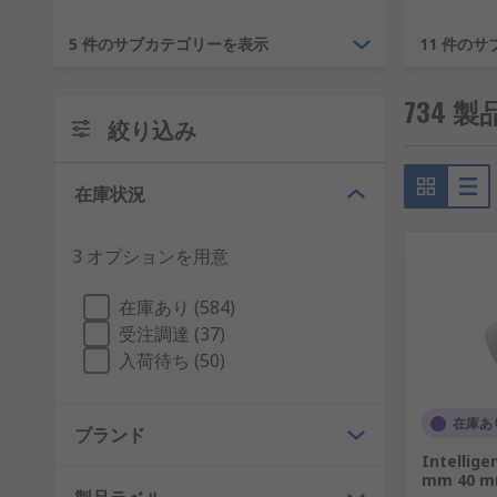
外線ランプやPIRセンサに至るまで、すべて当社の製品
5 件のサブカテゴリーを表示
11 件の
省エネ照明
734 
コスト及び環境への影響を抑えるために、省エネ電球は
絞り込み
マーを設置したりするとき、当社の製品が役立ちます。
健康 / 安全性
在庫状況
当社では、タイマー式セキュリティ照明から非常口照明
3 オプションを用意
ために必要な基準を満たすようにお手伝いをさせていた
在庫あり (584)
顧客へのアピール
受注調達 (37)
入荷待ち (50)
照明は実用面だけがすべてではなく、適切な照明のセッ
オン球から色の変化するLEDにいたるまで、当社の取
在庫あ
ブランド
自動車
Intellige
mm 40 m