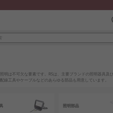
照明は不可欠な要素です。RSは、主要ブランドの照明器具及
配線工具やケーブルなどのあらゆる部品も用意しています。
蛍光灯照明でも、あらゆる要件が考慮されます。Pro Ligh
イン照明器具ショップが主要取り扱い店です。
具
照明部品
作業する電気技師のためのソリューションを提供します。一般