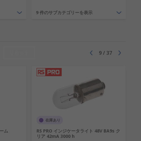
9 件のサブカテゴリーを表示
替えたり、より効率的な照明用安定器やタイ
リセット
9
/
37
て、公共スペースや職場が健康と安全の
お客様を引き付けることができます。ネ
ート照明が実現します。
在庫あり
アーム
RS PRO インジケータライト 48V BA9s ク
リア 42mA 3000 h