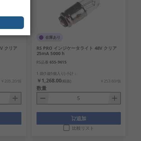
在庫あり
2V クリア
RS PRO インジケータライト 48V クリア
25mA 5000 h
RS品番
655-9615
1 袋(1袋5個入り) 小計：
￥1,268.00
￥205.20/個
(税抜)
￥253.60/個
数量
追加
比較リスト