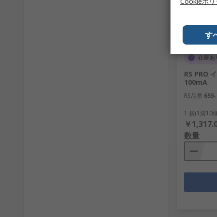
Cookieポ
す
在庫あ
RS PRO
100mA
RS品番
655-
1 袋(1袋1
￥1,317.
数量