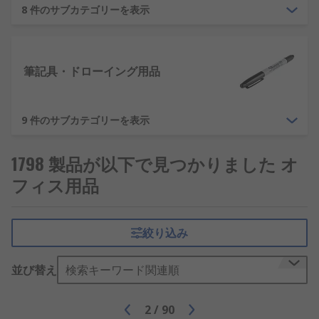
オフィス用品にRSを選択する理由
8 件のサブカテゴリーを表示
は何ですか?
優れた顧客サービスを提供することで成功を収め、
筆記具・ドローイング用品
競争力のある価格でオフィス用品を提供する当社
は、ビジネスソリューションベンダーとして高く評
価されています。用紙類、ペン、プリンタからオフ
9 件のサブカテゴリーを表示
ィス家具まで、さまざまな機器を翌日配送でお届け
し、お客様に素晴らしい購入体験をお約束します。
1798 製品が以下で見つかりました オ
フィス用品
絞り込み
並び替え
検索キーワード関連順
2
/
90