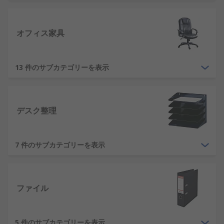
ものがありますか?
オフィスで日常使用される主な用品は、広範囲にわ
オフィス家具
たります。コンピュータなどテクノロジ関連の必須
機器は除外します。基本的なオフィス用品の例は次
のとおりです。
13 件のサブカテゴリーを表示
ペン、用紙類、ホチキス、ペーパークリップ
などのオフィス用文房具
デスク整理
プリンタとインクカートリッジ又はトナー
机、オフィスチェア、その他家具
7 件のサブカテゴリーを表示
フォルダとバインダ
ホワイトボード及び掲示板/コルクボード
標準的なオフィス用文房具と用品
ファイル
以外の代替製品
5 件のサブカテゴリーを表示