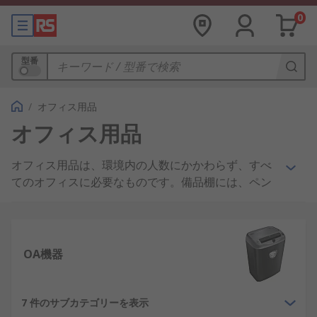
0
型番
/
オフィス用品
オフィス用品
オフィス用品は、環境内の人数にかかわらず、すべ
てのオフィスに必要なものです。備品棚には、ペン
や鉛筆、用紙、封筒、その他の様々な文房具を常に
補充することが必要です。オフィス用品は文房具だ
けではありません。オーディオ機器、ホワイトボー
ド、さらにはフルサイズのオフィス家具まで広範で
OA機器
す。
必須オフィス用品にはどのような
7 件のサブカテゴリーを表示