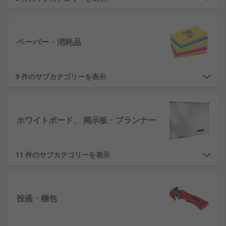
標準以外のオフィス用品も取り揃えています。お客
様のニーズに合わせて、さまざまなオフィス用オプ
ションが用意されています。たとえば、次のような
オプションオフィス機器を提供します。
ペーパー・消耗品
バックサポート、フットレスト、その他の健
康 / 安全製品
9 件のサブカテゴリーを表示
シュレッダー / ギロチンカッター
スピーカー、マイク、フリップチャートなど
オフィスのプレゼンテーションに最適な用品
ホワイトボード、 掲示板・プランナー
時計 / タイマー
パッケージ素材
11 件のサブカテゴリーを表示
このようなさまざまなオフィス用品に留まらず、高
品質の製品をお届けしています。倉庫や工場では、
さまざまなアクセサリや、日常的な使用に適した装
投函・梱包
置で効率を高めることができます。