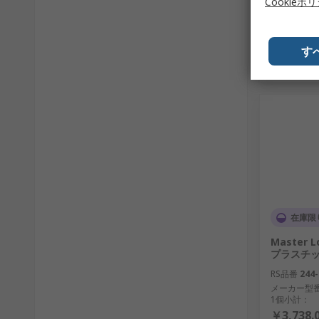
Cookieポ
す
在庫限
Master 
プラスチ
RS品番
244-
メーカー型
1個小計：
￥3,738.