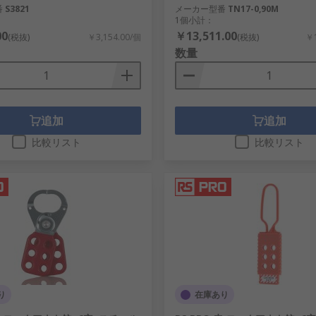
番
S3821
メーカー型番
TN17-0,90M
1個小計：
00
￥13,511.00
(税抜)
￥3,154.00/個
(税抜)
￥1
数量
追加
追加
比較リスト
比較リスト
り
在庫あり