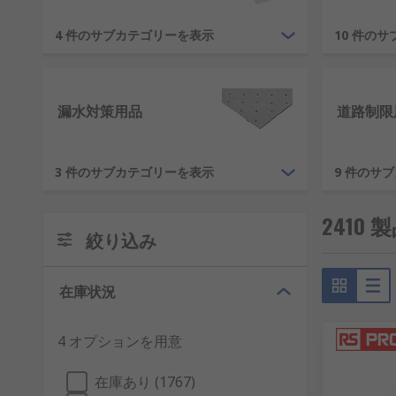
当社の取り扱い製品では、 一般的な安全製品と専門的
4 件のサブカテゴリーを表示
10 件の
等、 職場や家庭の安全性の確保と潜在的なリスクを軽減する
い高品質ブランドをご用意しています。
応急処置
漏水対策用品
道路制限
事故が発生したときに適切な応急処置用品があれば、さ
3 件のサブカテゴリーを表示
9 件のサ
ットをご用意しています。 応急処置用品にはポータブ
眼器及び一般的な応急処置用品を幅広くご用意していま
2410
絞り込み
専門的な用品も提供しており、心肺蘇生法(CPR)を行
廃棄するための容器などがあります。
在庫状況
安全標識
4 オプションを用意
見やすく分かりやすい標識は、あらゆる職場の安全性の
させるために使用されます。 一般的な標識のカテゴリ:
在庫あり (1767)