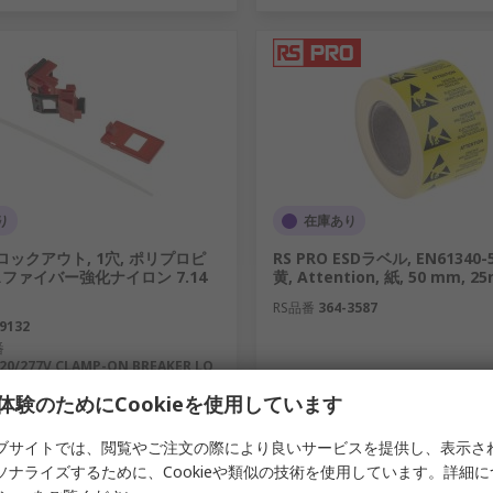
り
在庫あり
赤 ロックアウト, 1穴, ポリプロピ
RS PRO ESDラベル, EN61340-
ファイバー強化ナイロン 7.14
黄, Attention, 紙, 50 mm, 2
RS品番
364-3587
9132
番
20/277V CLAMP-ON BREAKER LO
体験のためにCookieを使用しています
個入り) 小計：
1 リール(1リール1000個入り) 小計：
.00
￥7,471.00
(税抜)
￥13,126.00/袋
(税抜)
￥7,4
ブサイトでは、閲覧やご注文の際により良いサービスを提供し、表示さ
数量
ソナライズするために、Cookieや類似の技術を使用しています。詳細