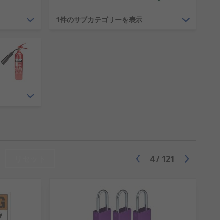
、 怪我の手当て、化学薬品への曝露防止
1件のサブカテゴリーを表示
ll、当社独自のRS PROなど信頼性の高
できます。当社では、幅広い応急処置キ
もご用意しています。絆創膏、 包帯、 洗
ッチャや使用済みの注射針や医薬品を安全に
リセット
4
/
121
を簡単に伝えたり、従うべき指示を表示