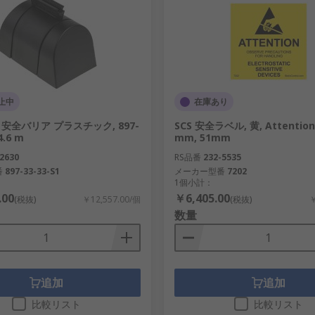
止中
在庫あり
or 安全バリア プラスチック, 897-
SCS 安全ラベル, 黄, Attention,
4.6 m
mm, 51mm
2630
RS品番
232-5535
番
897-33-33-S1
メーカー型番
7202
1個小計：
.00
￥6,405.00
(税抜)
￥12,557.00/個
(税抜)
￥
数量
追加
追加
比較リスト
比較リスト