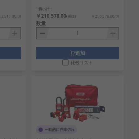
1個小計：
￥210,578.00
3,511.00/個
(税抜)
￥210,578.00/個
数量
追加
比較リスト
一時的に在庫切れ