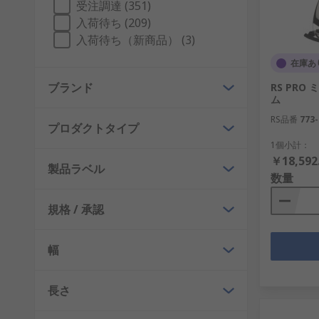
受注調達 (351)
危険標識 - 感電などの危険を警告します
入荷待ち (209)
非常口標識 - 緊急時に出口や避難場所を示す非常
入荷待ち（新商品） (3)
道路標識 - 一般的に、建設現場での交通整理に使
在庫あ
CCTV - よく目立つ標識は、安全のためだけでな
ブランド
RS PRO
ム
煙感知器及び防火用品
RS品番
773-
プロダクトタイプ
火災は、発生する建物と人の両方に深刻な被害をもたら
1個小計：
￥18,592
製品ラベル
当社の煙感知器と火災警報器は、可能な限り早く警告を
数量
一酸化炭素検出器などがあります。
規格 / 承認
消火器は、最も重要な安全装置の1つで、緊急時に備え
さい。
幅
長さ