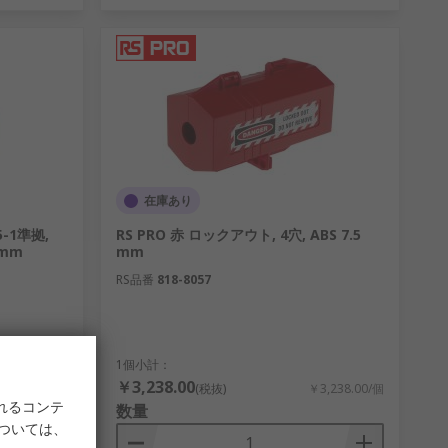
在庫あり
5-1準拠,
RS PRO 赤 ロックアウト, 4穴, ABS 7.5
5mm
mm
RS品番
818-8057
1個小計：
￥3,238.00
71.00/リール
(税抜)
￥3,238.00/個
れるコンテ
数量
については、