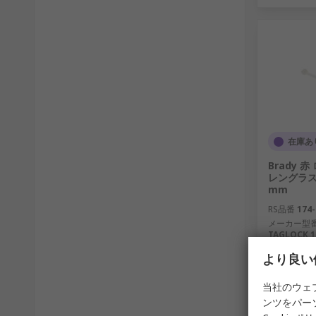
在庫あ
Brady 
レングラス
mm
RS品番
174-
メーカー型
TAGLOCK 1
PK6
より良い
1 袋(1袋6
￥13,126
当社のウェ
数量
ンツをパー