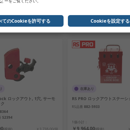
リシ
ーをご覧ください。
追加
追加
べてのCookieを許可する
Cookieを設定する
比較リスト
比較リスト
り
在庫あり
Lock ロックアウト, 1穴, サーモ
RS PRO ロックアウトステーシ
ック
RS品番
882-5933
8364
番
S2394
1個小計：
00
￥9,964.00
(税抜)
￥3,738.00/個
(税抜)
￥