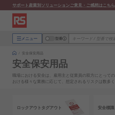
サポート
産業別ソリューション
ご意見・ご感想はこちら
メニュー
型番
/
安全保安用品
安全保安用品
職場における安全は、雇用主と従業員の双方にとっての
おける様々な業務に応じて、想定されるリスクは数多く
あるか、また必要とされる規制・法令に適合しているこ
RSは、安全の重要性を理解しており、必要なときに信
ロックアウトタグアウト
安全標識
安全製品の種類