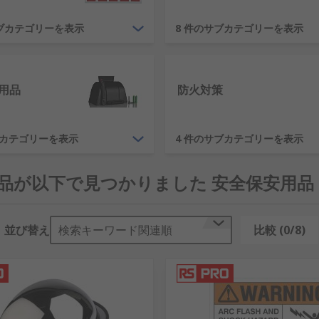
な安全製品をご用意しています。床のスリップや液体流出の防止
サブカテゴリーを表示
8 件のサブカテゴリーを表示
ことができます。提供可能な製品には、3M、 ABUS、 Anse
用品
防火対策
しあたっての手当てを行うことができ傷病の悪化を防ぐことが
ブカテゴリーを表示
4 件のサブカテゴリーを表示
ルタイプ、壁面取り付けタイプなどがあります。キットの補充品
す。
 製品が以下で見つかりました 安全保安用品
うためのAED(自動除細動器)、 負傷者を搬送するためのストレ
並び替え
検索キーワード関連順
比較 (0/8)
基本であり、企業には安全配慮義務があります。標識は危険性