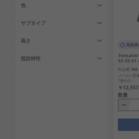
色
サブタイプ
高さ
取扱停
Tensat
抵抗特性
33-33-S1 
RS品番
768-
メーカー型
1個小計：
￥12,557
数量