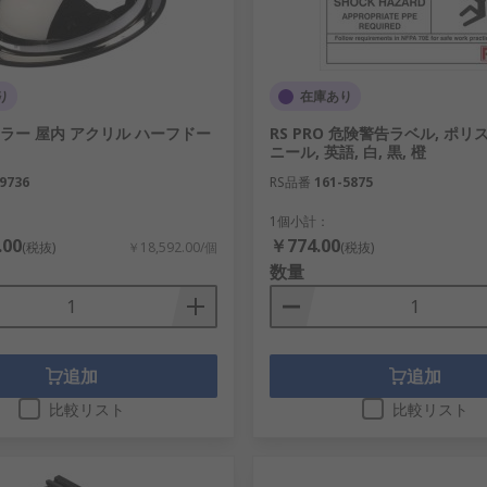
に重要な標識です
用されます
り
在庫あり
く、 GDPR準拠のためにも重要です
 ミラー 屋内 アクリル ハーフドー
RS PRO 危険警告ラベル, ポ
ニール, 英語, 白, 黒, 橙
9736
RS品番
161-5875
します。最善の防火用品で備えることで、火災による被害を最
1個小計：
.00
￥774.00
(税抜)
￥18,592.00/個
(税抜)
発するため、迅速な対応が可能になります。当社の製品には、
数量
て計画的に配置する必要があります。さまざまな種類の火災に
追加
追加
比較リスト
比較リスト