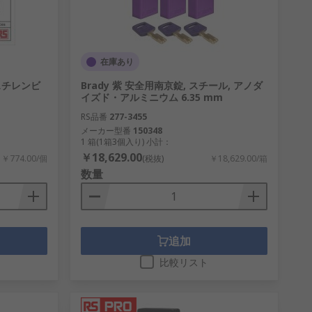
在庫あり
リスチレンビ
Brady 紫 安全用南京錠, スチール, アノダ
イズド・アルミニウム 6.35 mm
RS品番
277-3455
メーカー型番
150348
小限に抑えることができます。
1 箱(1箱3個入り) 小計：
￥18,629.00
￥774.00/個
(税抜)
￥18,629.00/箱
光学式煙感知器、 イオン化式煙感知器、
数量
備えて正しいタイプの消火器をご用意くだ
追加
比較リスト