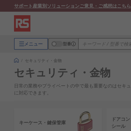
サポート
産業別ソリューション
ご意見・ご感想はこちら
メニュー
型番
/
セキュリティ・金物
セキュリティ・金物
日常の業務やプライベートの中で最も重要なのはセキュ
に対応できます。
アラームシステム
–さまざまなアラームオプション、た
製品範囲はあらゆる用途に対応しています。 多くのア
ドアコン
システムを実現します。 PIR センサは、 ドアと窓
キーケース・鍵保管庫
シール
ステムのその他のアクセサリには、手動ドア制御による