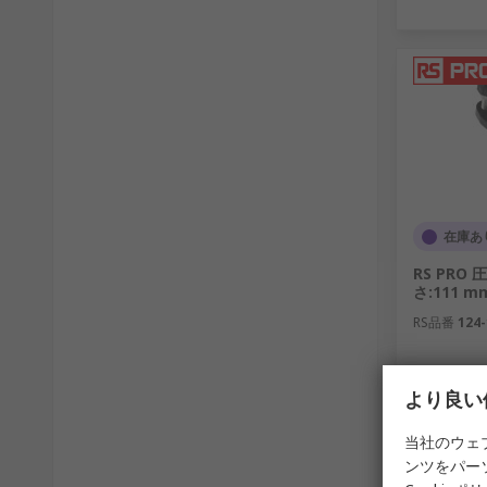
在庫あ
RS PRO
さ:111 m
RS品番
124-
1個小計：
より良い
￥4,133.
数量
当社のウェ
ンツをパー