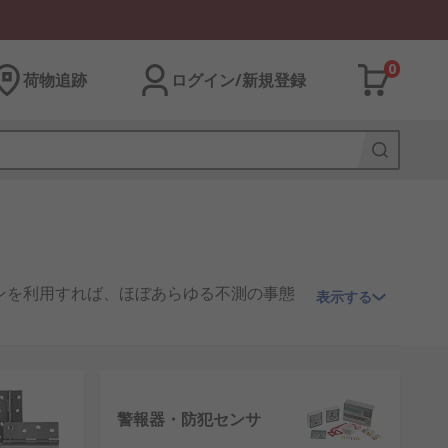
0
荷物追跡
ログイン/新規登録
ンを利用すれば、ほぼあらゆる不測の事態
表示する
よびパーソナルアラームなどの、 弊社の
完全で 信頼性の高い堅牢なセキュリティ
用したりすることができます。 アラームシ
警報器・防犯センサ
より堅牢なドア機構があります。