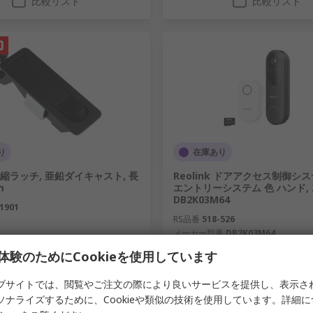
比較リスト
比較リスト
り
在庫あり
 圧縮ラッチ, 亜鉛ダイキャスト, 長
Reolink ドアアクセス制御シ
m
エントリーシステム 色 ハンド, 2
DB2K03M64
1901
RS品番
518-526
メーカー型番
DB2K03M64
1個小計：
体験のためにCookieを使用しています
00
￥28,580.00
(税抜)
￥4,133.00/個
(税抜)
￥2
数量
ブサイトでは、閲覧やご注文の際により良いサービスを提供し、表示さ
ソナライズするために、Cookieや類似の技術を使用しています。詳細