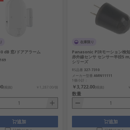
り
在庫限り
130 dB 窓/ドアアラーム
Panasonic PIRモーション検
赤外線センサ センサー半径5 m, 
169
シリーズ
RS品番
327-7310
メーカー型番
AMN11111
1個小計：
00
￥3,722.00
(税抜)
￥1,287.00/個
(税抜)
￥
数量
追加
追加