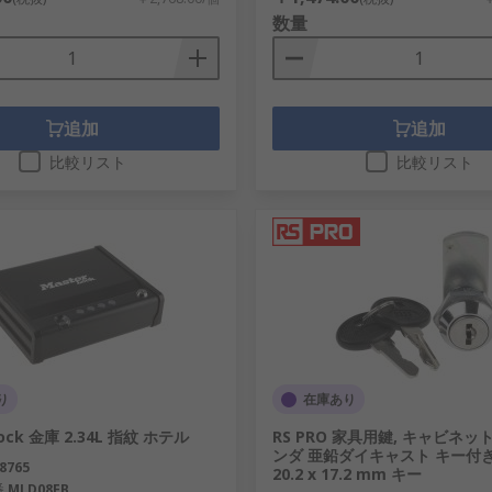
数量
追加
追加
比較リスト
比較リスト
り
在庫あり
Lock 金庫 2.34L 指紋 ホテル
RS PRO 家具用鍵, キャビネッ
ンダ 亜鉛ダイキャスト キー付き 
8765
20.2 x 17.2 mm キー
番
MLD08EB