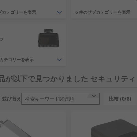
 CCTV システムアクセサリと組み合わせる CCTV カメラ
サブカテゴリーを表示
6 件のサブカテゴリーを表示
とができます。 弊社の CCTV カメラと CCTV ビデオ
をライブ表示するための CCTV モニタも付属しています。
合でも、 金銭または重要文書を保管する場合でも、 弊社の製
ラ
ブに適したコンパクトな金庫も大型の自立式金庫も両方ご用意し
ブカテゴリーを表示
5 製品が以下で見つかりました セキュリテ
まなドアや窓用の金具、多数のキャビネット部品やスペア部品
内部ドアの吊り下げから産業用の防火扉まで、さまざまな側面を
並び替え
検索キーワード関連順
比較 (0/8)
もさまざまです。 ドアシールなどの他の金物およびは部品を水
トップとドアステー、引き出しレールや引き出しハンドルなど