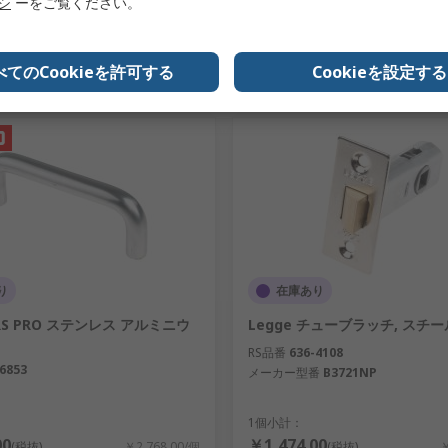
リシ
ーをご覧ください。
追加
追加
べてのCookieを許可する
Cookieを設定する
比較リスト
比較リスト
り
在庫あり
S PRO ステンレス アルミニウ
Legge チューブラッチ, スチー
RS品番
636-4108
6853
メーカー型番
B3721NP
1個小計：
00
￥1,474.00
(税抜)
￥2,768.00/個
(税抜)
￥