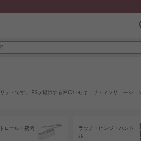
リティです。 RSが提供する幅広いセキュリティソリューショ
とえばシンプルなシングルゾーン、 拡張可能なマルチゾーンお
ラームシステムには、さまざまなアクセサリが用意されており、
トロール・密閉
ラッチ・ヒンジ・ハンド
のセンサと併せて追加でき、施設の保護を強化したり、安心して使
ル
アクセス制御、電気ドアストライキや磁気ドアロックのような