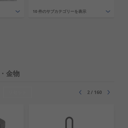
のシリーズが重要です。 住宅でも商業でも
10 件のサブカテゴリーを表示
レコーダーを組み合わせると、施設の映像を確
品群は、お客様のあらゆるニーズを満たす
ています。 小型の鍵用保管庫もありま
ィ・金物
を提供しています。
カバーしています。 弊社の取っ手製品に
リセット
2
/
160
密戸締り、 キックプレートによるハンズ
のキャビネット金具も付属しています。