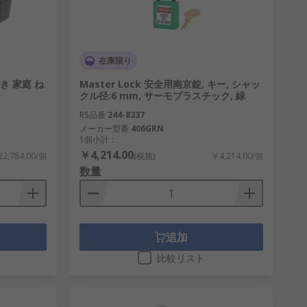
在庫限り
ー付き 家庭 ね
Master Lock 安全用南京錠, キー, シャッ
クル径:6 mm, サーモプラスチック, 緑
RS品番
244-8337
メーカー型番
406GRN
1個小計：
￥4,214.00
2,784.00/個
(税抜)
￥4,214.00/個
数量
追加
比較リスト