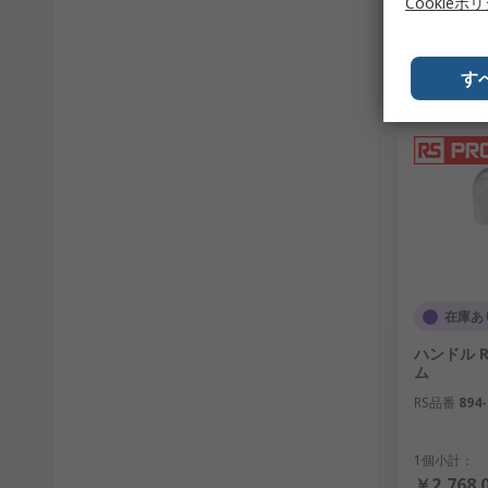
Cookieポ
す
在庫あ
ハンドル R
ム
RS品番
894-
1個小計：
￥2,768.