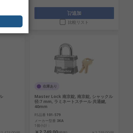
追加
比較リスト
在庫あり
ル
Master Lock 南京錠, 南京錠, シャックル
径:7 mm, ラミネートスチール 共通鍵,
40mm
RS品番
101-579
メーカー型番
3KA
1個小計：
￥2,749.00
1,474.00/個
(税抜)
￥2,749.00/個