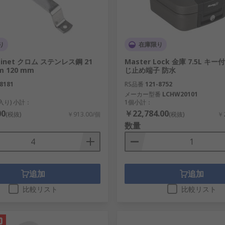
り
在庫限り
inet クロム ステンレス鋼 21
Master Lock 金庫 7.5L キ
 120 mm
じ止め端子 防水
8181
RS品番
121-8752
メーカー型番
LCHW20101
個入り) 小計：
1個小計：
00
￥22,784.00
(税抜)
￥913.00/個
(税抜)
￥2
数量
追加
追加
比較リスト
比較リスト