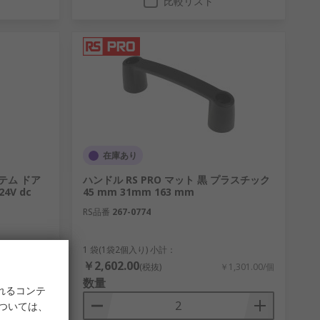
比較リスト
在庫あり
ステム ドア
ハンドル RS PRO マット 黒 プラスチック
4V dc
45 mm 31mm 163 mm
RS品番
267-0774
1 袋(1袋2個入り) 小計：
￥2,602.00
8,580.00/個
(税抜)
￥1,301.00/個
数量
れるコンテ
については、