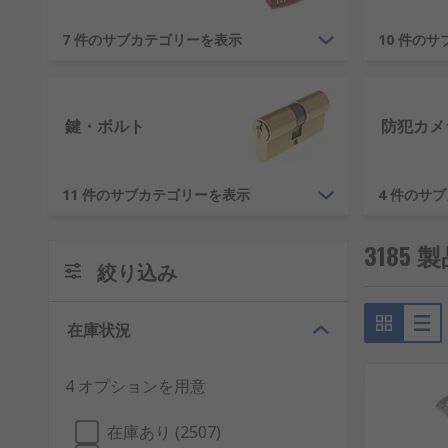
CCTV システム
–安全で確実な環境を構築するには、弊社の
7 件のサブカテゴリーを表示
10 件の
重要な資産の監視を行えるため、確実に侵入者を抑止するこ
実に撮影して確認できます。さらに、システム内のカメラ
安全な保管と保管庫
–価値の高いアイテムを保管する場
鍵・ボルト
防犯カメ
ソリューションを提供します。 引き出しやワードロー
す。
11 件のサブカテゴリーを表示
4 件のサ
金物類とは
318
金物類は幅広い製品群をカバーし、 弊社では、さまざ
絞り込み
RS の金具では、取っ手からヒンジまで、また簡単な
在庫状況
は、さまざまな形状や用途のものがあり、仕上げや素材
フリーのドア開き、ドアの保護を保証します。 ドアス
4 オプションを用意
在庫あり (2507)