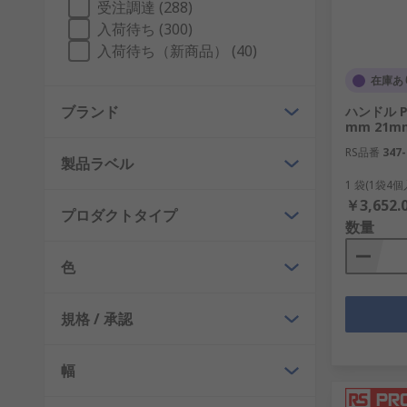
受注調達 (288)
入荷待ち (300)
入荷待ち（新商品） (40)
在庫あ
ブランド
ハンドル P
mm 21mm
RS品番
347-
製品ラベル
1 袋(1袋4
￥3,652.
プロダクトタイプ
数量
色
規格 / 承認
幅