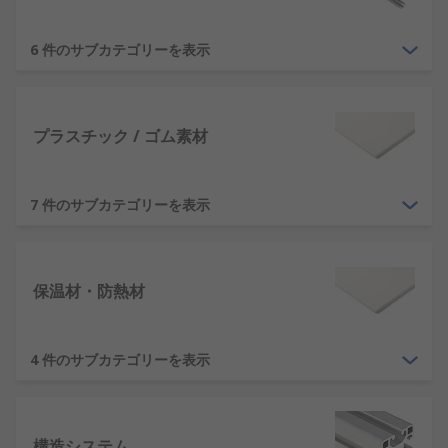
製造、研究開発に加えて趣味やDIYの製作にも使用
されるエンジニアリング材料は、さまざまな形やサ
6 件のサブカテゴリーを表示
イズの素材が用意されています。 このような素材に
は、金属、ゴム、セラミック、カーボンファイバ
ー、プラスチックなどがあり、ほとんどあらゆるも
プラスチック / ゴム素材
のを作成できます。
さまざまな形や輪郭、サイズ、形状のチューブ、ロ
7 件のサブカテゴリーを表示
ッド、アングルを揃え、チューブ型素材では長さ、
径、厚さに加え、内径、外径の異なる多様な素材を
用意しています。
保温材・防熱材
形状の例
フラット / ラウンドバー
4 件のサブカテゴリーを表示
Lアングル
正方形 / 六角 / 丸型チューブ
構造システム