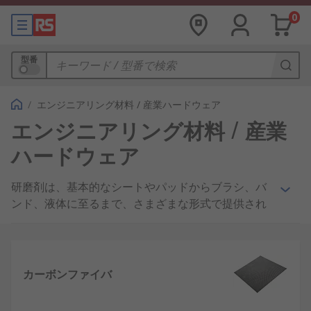
0
型番
/
エンジニアリング材料 / 産業ハードウェア
エンジニアリング材料 / 産業
ハードウェア
研磨剤は、基本的なシートやパッドからブラシ、バ
ンド、液体に至るまで、さまざまな形式で提供され
ています。ディスク、ホイール、ベルトなどの機械
ベースの研磨剤は、小規模用も大規模用もあり、高
品質の完成品作製に役立ちます。研磨剤には様々な
形態がありますが、その機能はほとんど同じで、表
カーボンファイバ
面層を材料から除去します。最初は大胆に削って対
象物を形作り、徐々に削る量を少なくして最後に最