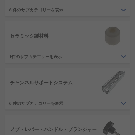
るガイドが提示されています。等級の高い砥石やブ
6 件のサブカテゴリーを表示
ロックほど、繊細な完成品となり鋭利な工具に仕上
がります。
リキッドとコンパウンドは、液体又はブロック形態
セラミック製材料
の研磨剤で、あらゆる部分で精密かつプロフェッシ
ョナルな表面仕上げを実現します。リキッド及びコ
ンパウンドにはミネラルの微粒子が入り、高品質仕
1件のサブカテゴリーを表示
上げ用にパッド、布、機械に適用することができま
す。
仕上げ用工具は、製造工程でカットエッジを除去し
チャンネルサポートシステム
て研磨の準備するために使用されます。バリ取りツ
ールを使用して余分な素材を切断面から除去し、素
材を研磨して、仕上げのための準備をします。
6 件のサブカテゴリーを表示
エンジニアリング材料とは何です
か?
ノブ・レバー・ハンドル・プランジャー