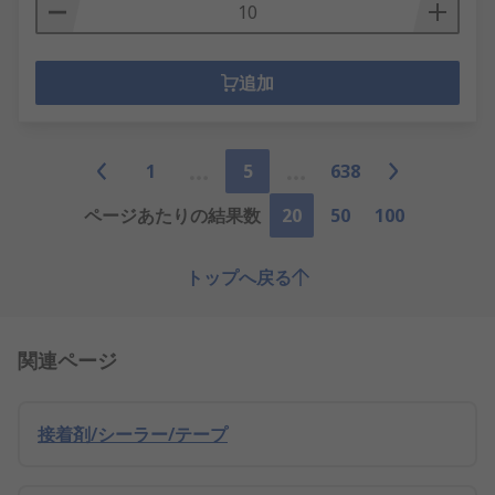
追加
1
5
638
ページあたりの結果数
20
50
100
トップへ戻る
関連ページ
接着剤/シーラー/テープ