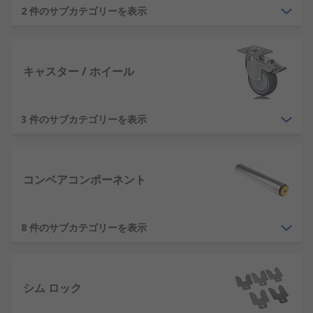
終仕上げと研磨を行ないます。
2 件のサブカテゴリーを表示
研磨剤の例:
キャスター / ホイール
サンドペーパー
機械用サンダパッド / ベルト / バンド
3 件のサブカテゴリーを表示
フラップディスク
研磨ディスク / ホイール
カップブラシ
コンベアコンポーネント
その他にはどのような研磨剤と仕
上げ製品がありますか?
8 件のサブカテゴリーを表示
標準的な研磨剤と同様に、砥石やブロックは、チゼ
ル、ドリルビット、ナイフなどの工具から層状に削
シム ロック
るために使用します。研磨剤と同様に、仕上げ等級
の違いにより、除去する量や仕上げの繊細さに対す