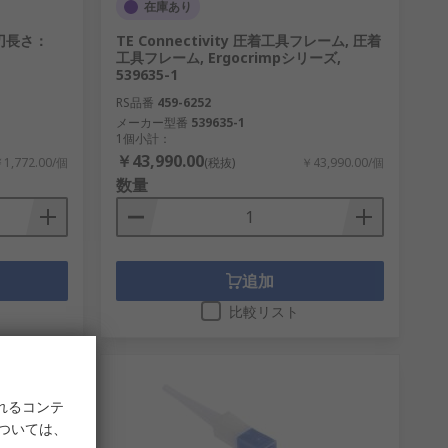
在庫あり
 刃長さ：
TE Connectivity 圧着工具フレーム, 圧着
工具フレーム, Ergocrimpシリーズ,
539635-1
RS品番
459-6252
メーカー型番
539635-1
1個小計：
￥43,990.00
1,772.00/個
(税抜)
￥43,990.00/個
数量
追加
比較リスト
れるコンテ
については、