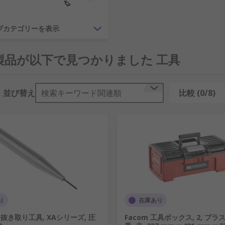
サブカテゴリーを表示
に必要な非常に高い専門知識を備えています。RSは世界中のエ
いる 160か国以上のお客様に工具を提供しています。
0 製品が以下で見つかりました 工具
並び替え
検索キーワード関連順
比較 (0/8)
り
在庫あり
 / 抜き取り工具, XAシリーズ, 圧
Facom 工具ボックス, 2, プラ