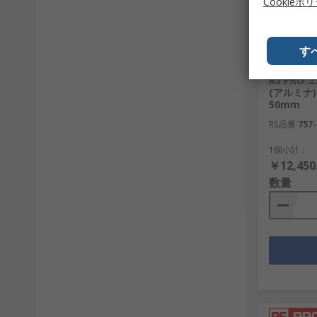
Cookieポ
す
在庫あ
RS PR
(アルミナ) 
50mm
RS品番
757-
1個小計：
￥12,450
数量