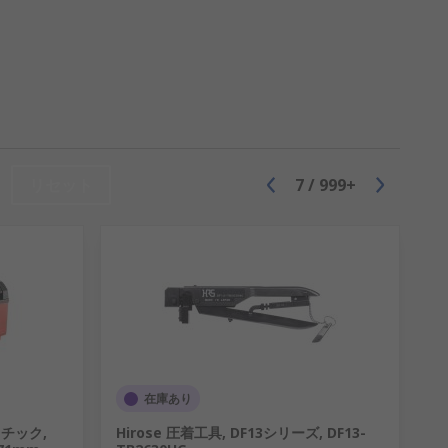
ンジニアの皆様をサポートし、 製品の品質
リセット
7
/
999+
在庫あり
スチック,
Hirose 圧着工具, DF13シリーズ, DF13-