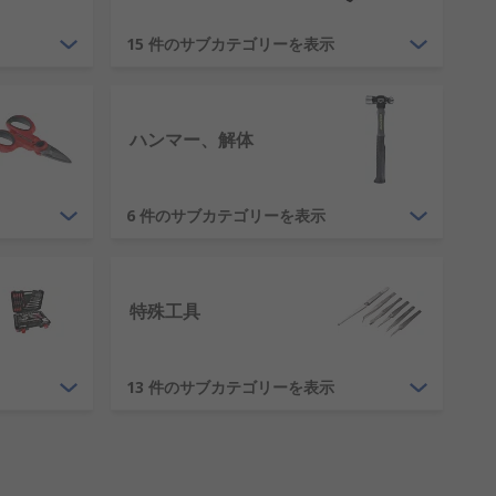
15 件のサブカテゴリーを表示
点を当てていますが、これらに限定されるわ
す。プロジェクトに最高水準の仕上げを求め
ことが役立ちます。
ハンマー、解体
6 件のサブカテゴリーを表示
するための最も 簡単な対策は、工具の周り
特殊工具
の点からも、お客様に適した工具収納製品
13 件のサブカテゴリーを表示
ソリューションを構築することで、錆や損
ブランドの厳選された収納ソリューションを取り揃