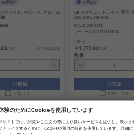
に在庫切れ
在庫あり
 スパナセット, 11ピース, クローム
CK スクリュードライバ, 電子,
ム鋼
250 mm, 340mm
6546
RS品番
285-5131
メーカー型番
T4725ESD 10
1個小計：
.00
￥1,772.00
(税抜)
￥10,848.00/個
(税抜)
￥
数量
追加
追加
比較リスト
比較リスト
体験のためにCookieを使用しています
ブサイトでは、閲覧やご注文の際により良いサービスを提供し、表示さ
ソナライズするために、Cookieや類似の技術を使用しています。詳細