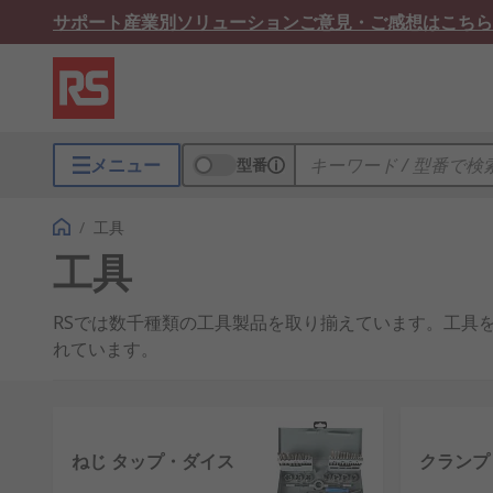
サポート
産業別ソリューション
ご意見・ご感想はこちら
メニュー
型番
/
工具
工具
RSでは数千種類の工具製品を取り揃えています。工具
れています。
作業を最善に遂行するために、建築工、 電気工、 大工
当社では、 シンプルなドライバから ドリルビット及
ねじ タップ・ダイス
クランプ
工具製品には、DeWALT Makita、 Bosch、 Stanl