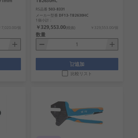
271mm
TB2630HC
RS品番
503-8331
メーカー型番
DF13-TB2630HC
1個小計：
￥329,553.00
7,020.00/個
(税抜)
￥329,553.00/個
数量
追加
比較リスト