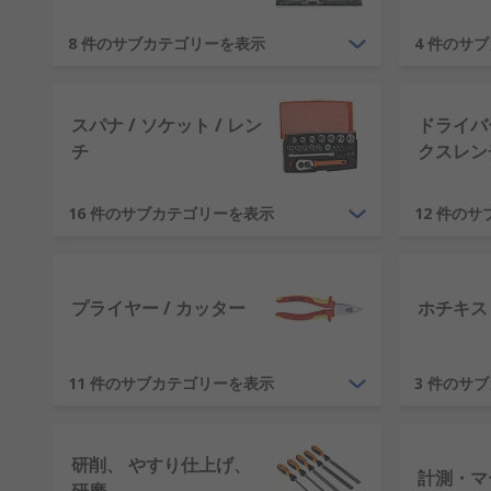
RSはどのような工具を提供していま
8 件のサブカテゴリーを表示
4 件のサ
当社の手持ち工具では、スパナとソケット 工具キット
けではありません。その他にも、RSでは、木工、 左
スパナ / ソケット / レン
ドライバー
るための高品質の手持ち工具を確実にお届けします。最
チ
クスレン
なぜ工具が錆びるのかご存じですか
16 件のサブカテゴリーを表示
12 件の
工具はいつでも錆びます。鉄の酸化は、鉄、 酸素、水
の湿度を制御することです。 湿気にさらされないよう
プライヤー / カッター
ホチキス 
工具を適切に保管する必要があるの
DIY愛好家であっても、 エンジニア又は実習生であ
11 件のサブカテゴリーを表示
3 件のサ
をお探しください。 工具を整理整頓しながら、工具キ
傷の恐れを回避できます。RSでは、Stanley Wera
えています。
研削、 やすり仕上げ、
計測・マ