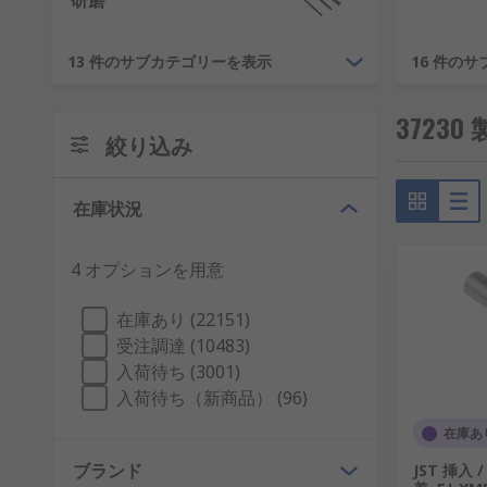
研磨
RSで工具購入をお勧めする理由
13 件のサブカテゴリーを表示
16 件の
当社は1936年に設立され、お客様に工具を提供する際
と優れたカスタマーサービスについてご信頼をいただいて
3723
絞り込み
在庫状況
4 オプションを用意
在庫あり (22151)
受注調達 (10483)
入荷待ち (3001)
入荷待ち（新商品） (96)
在庫あ
ブランド
JST 挿入