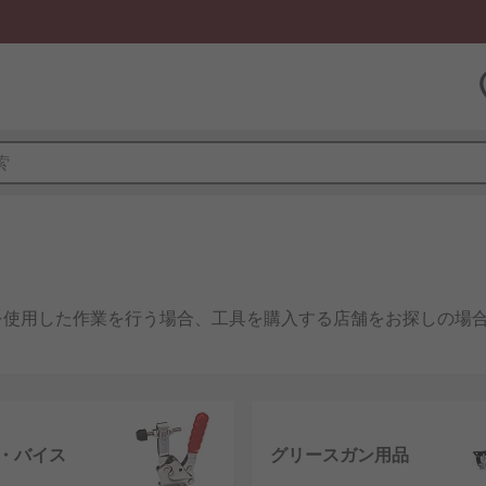
を使用した作業を行う場合、工具を購入する店舗をお探しの場
、 配管工、左官など の業務で、RSは、お客様に必要な手持
び鋸、 多目的工具箱に至るまで、広範な製品をご用意していま
・バイス
グリースガン用品
ey、 Wera、 Bahco、そして完全に自社ブランドの RS Proなど