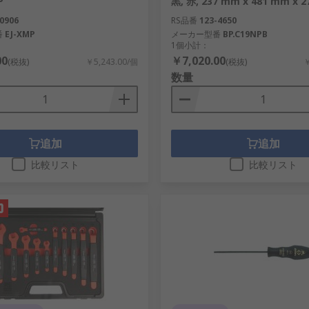
P
黒, 赤, 237 mm x 481 mm x 
0906
RS品番
123-4650
番
EJ-XMP
メーカー型番
BP.C19NPB
1個小計：
00
￥7,020.00
(税抜)
￥5,243.00/個
(税抜)
￥
数量
追加
追加
比較リスト
比較リスト