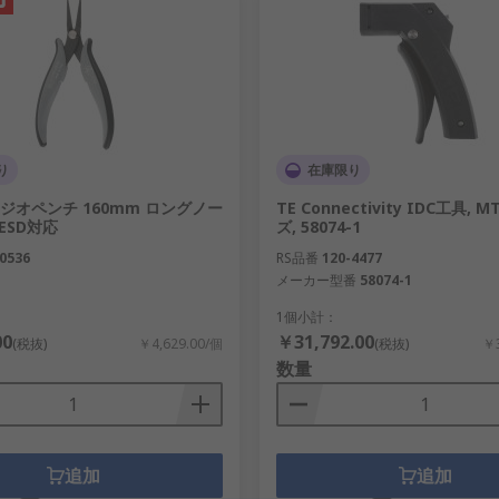
り
在庫限り
 ラジオペンチ 160mm ロングノー
TE Connectivity IDC工具,
 ESD対応
ズ, 58074-1
0536
RS品番
120-4477
メーカー型番
58074-1
1個小計：
00
￥31,792.00
(税抜)
￥4,629.00/個
(税抜)
￥3
数量
追加
追加