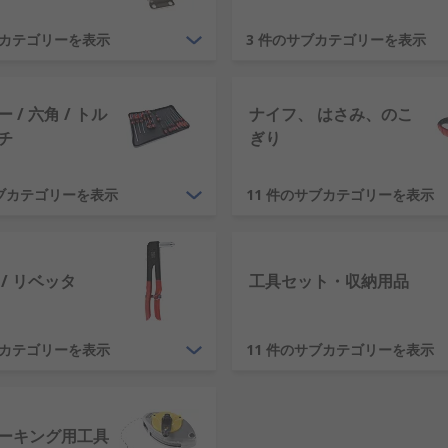
すか?
ブカテゴリーを表示
3 件のサブカテゴリーを表示
とはさみ、 ハンマーとチゼル、 ドライバとプライヤなどに焦
官、 電気工及び配管工などの業務に役立つ工具を提供していま
 / 六角 / トル
ナイフ、 はさみ、のこ
高水準の仕上げを実現するには、最高の品質の工具に投資する
チ
ぎり
?
サブカテゴリーを表示
11 件のサブカテゴリーを表示
の化学反応で、 これが工具の錆の原因になります。これを防止
に注意し、可能であれば保護コーティングを塗布します。
/ リベッタ
工具セット・収納用品
はなぜですか?
っても、 新旧の工具をケアし、保管することが最も重要です。こ
ブカテゴリーを表示
11 件のサブカテゴリーを表示
ットや工具セットを徐々に増やすことができます。適切な収納
、 DeWALT、そして当社独自のRS Proなどのリーディング
ーキング用工具