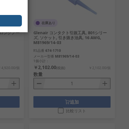
在庫あり
m ロングノー
Glenair コンタクト引抜工具, 801シリー
ズ, ソケット, 引き抜き治具, 16 AWG,
M81969/14-03
RS品番
674-1710
メーカー型番
M81969/14-03
1個小計：
￥2,102.00
4,920.00/個
(税抜)
￥2,102.00/個
数量
追加
比較リスト