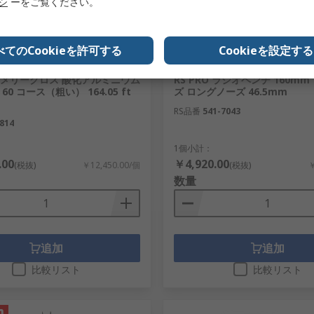
リシ
ーをご覧ください。
べてのCookieを許可する
Cookieを設定する
り
在庫あり
O エメリークロス 酸化アルミニウム
RS PRO ラジオペンチ 160m
60 コース（粗い） 164.05 ft
ズ ロングノーズ 46.5mm
RS品番
541-7043
814
1個小計：
.00
￥4,920.00
(税抜)
￥12,450.00/個
(税抜)
￥
数量
追加
追加
比較リスト
比較リスト