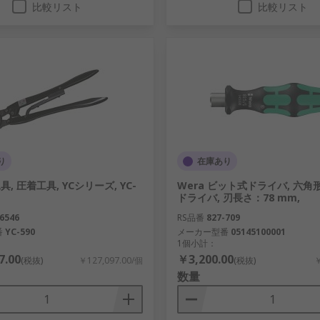
比較リスト
比較リスト
り
在庫あり
具, 圧着工具, YCシリーズ, YC-
Wera ビット式ドライバ, 六角
ドライバ, 刃長さ：78 mm,
6546
RS品番
827-709
番
YC-590
メーカー型番
05145100001
1個小計：
7.00
￥3,200.00
(税抜)
￥127,097.00/個
(税抜)
￥
数量