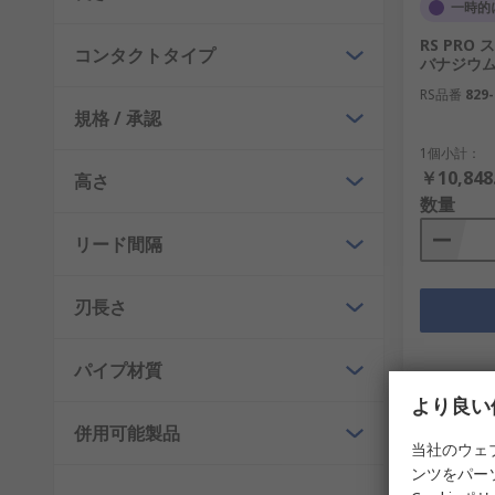
一時的
RS PRO
コンタクトタイプ
バナジウ
RS品番
829-
規格 / 承認
1個小計：
￥10,848
高さ
数量
リード間隔
刃長さ
パイプ材質
より良い
併用可能製品
当社のウェ
ンツをパー