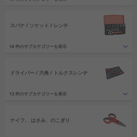
最高の品質の工具に投資することが役立ちます。
なぜ工具が錆びるのかご存じです
か?
スパナ / ソケット / レンチ
工具はいつでも錆びます。鉄の酸化は、鉄、 酸素、
16 件のサブカテゴリーを表示
水の化学反応で、 これが工具の錆の原因になりま
す。これを防止するための最も 簡単な対策は、工具
の周りの湿度を制御することです。 湿気にさらされ
ないように注意し、可能であれば保護コーティング
ドライバー / 六角 / トルクスレンチ
を塗布します。
工具を適切に保管する必要がある
12 件のサブカテゴリーを表示
のはなぜですか?
DIY愛好家であっても、 エンジニア又は実習生であ
ナイフ、 はさみ、のこぎり
っても、 新旧の工具をケアし、保管することが最も
重要です。この点からも、お客様に適した工具収納