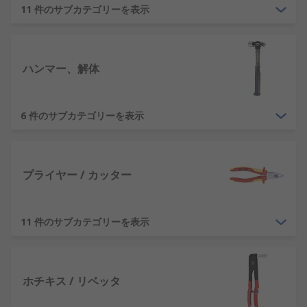
製品をお探しください。 工具を整理整頓しながら、
11 件のサブカテゴリーを表示
工具キットや工具セットを徐々に増やすことができ
ます。適切な収納ソリューションを構築すること
で、錆や損傷の恐れを回避できます。RSでは、
ハンマー、解体
Stanley Wera、 DeWALT、そして当社独自のRS
Proなどのリーディングブランドの厳選された収納
ソリューションを取り揃えています。
6 件のサブカテゴリーを表示
RSで工具購入をお勧めする理由
当社は1936年に設立され、お客様に工具を提供する
プライヤー / カッター
際に必要な非常に高い専門知識を備えています。RS
は世界中のエンジニアの皆様をサポートし、 製品の
品質と優れたカスタマーサービスについてご信頼を
11 件のサブカテゴリーを表示
いただいている 160か国以上のお客様に工具を提供
しています。
ホチキス / リベッタ