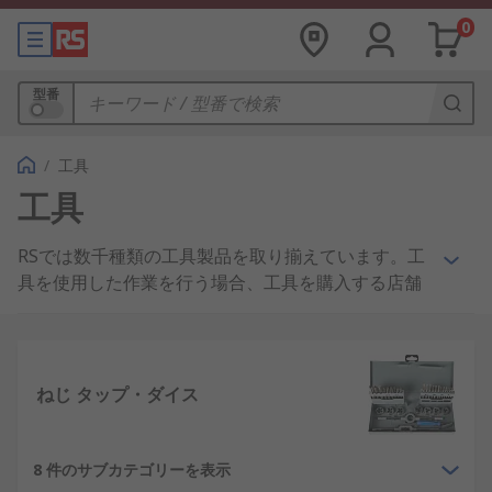
0
型番
/
工具
工具
RSでは数千種類の工具製品を取り揃えています。工
具を使用した作業を行う場合、工具を購入する店舗
をお探しの場合には、まさに適切なページにアクセ
スされています。
作業を最善に遂行するために、建築工、 電気工、
ねじ タップ・ダイス
大工、 配管工、左官など の業務で、RSは、お客様
に必要な手持ち工具を確実に提供することができま
す。
8 件のサブカテゴリーを表示