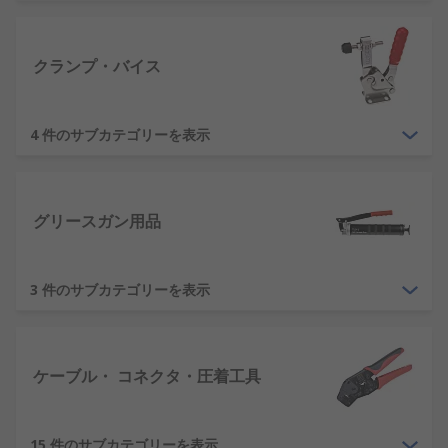
当社では、 シンプルなドライバから ドリルビット
及び鋸、 多目的工具箱に至るまで、広範な製品をご
用意しています。当社が提供するリーディングブラ
クランプ・バイス
ンドの工具製品には、DeWALT Makita、 Bosch、
Stanley、 Wera、 Bahco、そして完全に自社ブラン
4 件のサブカテゴリーを表示
ドの RS Proなどが含まれます。
RSはどのような工具を提供してい
ますか?
グリースガン用品
当社の手持ち工具では、スパナとソケット 工具キッ
トとはさみ、 ハンマーとチゼル、 ドライバとプラ
3 件のサブカテゴリーを表示
イヤなどに焦点を当てていますが、これらに限定さ
れるわけではありません。その他にも、RSでは、木
工、 左官、 電気工及び配管工などの業務に役立つ
ケーブル・ コネクタ・圧着工具
工具を提供しています。プロジェクトに最高水準の
仕上げを求めるための高品質の手持ち工具を確実に
お届けします。最高水準の仕上げを実現するには、
15 件のサブカテゴリーを表示