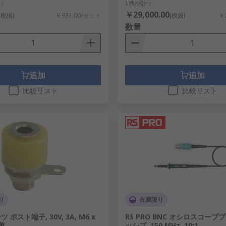
：
1個小計：
￥29,000.00
(税抜)
￥931.00/セット
(税抜)
￥2
数量
追加
追加
比較リスト
比較リスト
り
在庫限り
ポスト端子, 30V, 3A, M6 x
RS PRO BNC オシロスコーププ
 黄
ッシブ, 150 MHz, 10:1