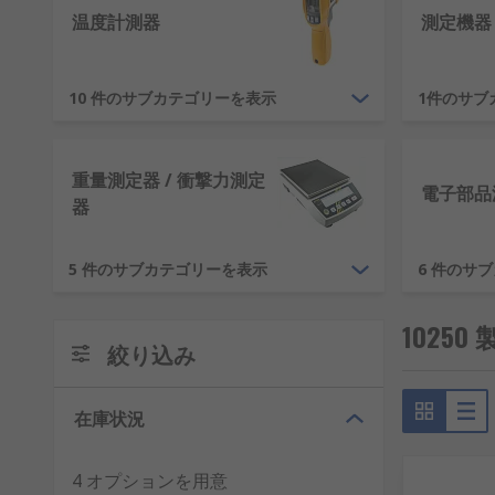
磁束 - ウェーバ(Wb)
温度計測器
測定機器
磁束密度 - テスラ(T)
インダクタンス - ヘンリー(H)
10 件のサブカテゴリーを表示
1件のサブ
磁場強度 - A/m
起磁力 - アンペア(A)
重量測定器 / 衝撃力測定
電子部品
器
計測器は、さまざまなコンポーネントを測定 / 分析す
電子機器
5 件のサブカテゴリーを表示
6 件のサ
電気製品
研究ラボ
1025
絞り込み
素材分析
製造、粒子分析
在庫状況
計測器の種類
4 オプションを用意