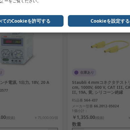
追加
追加
リシ
ーをご覧ください。
比較リスト
比較リスト
べてのCookieを許可する
Cookieを設定する
り
在庫あり
ンチ電源, 1出力, 18V, 20 A
Staubli 4 mmコネクタテストリ
cm, 1000V, 600 V, CAT III, C
3577
II, 19A, 黄, シリコーン絶縁
RS品番
564-437
メーカー型番
66.2012-05024
1個小計：
.00
￥1,355.00
(税抜)
￥75,000.00/個
(税抜)
￥
数量