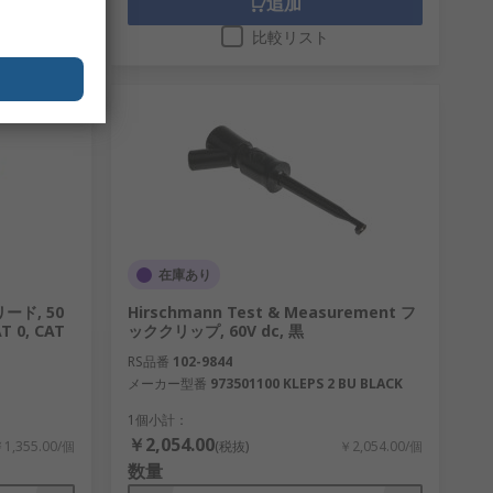
追加
比較リスト
在庫あり
ード, 50
Hirschmann Test & Measurement フ
AT 0, CAT
ッククリップ, 60V dc, 黒
RS品番
102-9844
メーカー型番
973501100 KLEPS 2 BU BLACK
1個小計：
￥2,054.00
1,355.00/個
(税抜)
￥2,054.00/個
数量