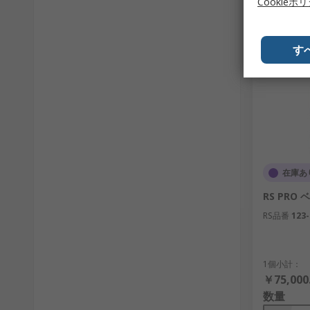
Cookieポ
す
在庫あ
RS PRO ベ
RS品番
123-
1個小計：
￥75,000
数量