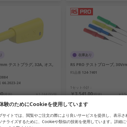
、より正確な標準に対するテスト装置の比較です。
り
在庫あり
 4 mm テストプラグ, 32A, オス,
RS PRO テストプローブ, 30Vrm
RS品番
124-7401
3884
番
66.2023-24
1セット小計：
00
￥3,541.00
(税抜)
￥1,244.00/個
(税抜)
￥3,5
数量
体験のためにCookieを使用しています
ブサイトでは、閲覧やご注文の際により良いサービスを提供し、表示さ
ソナライズするために、Cookieや類似の技術を使用しています。詳細