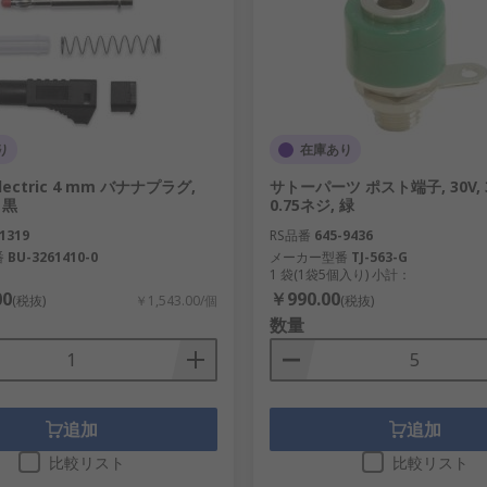
ベンチ取り付けからハンドヘルドポータブルテストおよび 計測器
測定時またはギャップ測定時は、測定値が正確であることが重要
表示する測定器です。
続して、電源や信号の試験を行うための端子です。
り
在庫あり
必要な場合に使用します。
装置が販売されています。
 Electric 4 mm バナナプラグ,
サトーパーツ ポスト端子, 30V, 3A
 黒
0.75ネジ, 緑
スで測定する電子測定ツールです。
1319
RS品番
645-9436
、安全かつ最適な性能を確保するために定期的に監視する必要が
番
BU-3261410-0
メーカー型番
TJ-563-G
1 袋(1袋5個入り) 小計：
は、周囲の状態を包括的に監視しする能力を提供します。
00
￥990.00
(税抜)
￥1,543.00/個
(税抜)
数量
メンテナンスの重要な部分です。 特に、基板（プリント回路
追加
追加
すべき特性によって異なります。サイズ、耐久性、携帯性、コ
比較リスト
比較リスト