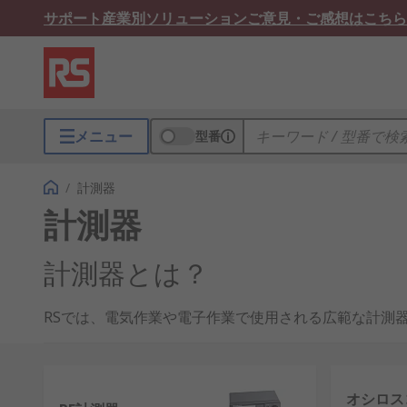
サポート
産業別ソリューション
ご意見・ご感想はこちら
メニュー
型番
/
計測器
計測器
計測器とは？
RSでは、電気作業や電子作業で使用される広範な計測
電気テストは、電気的なあらゆる製品にとって重要な手
回路又は電気機器が過負荷になっている場合
オシロス