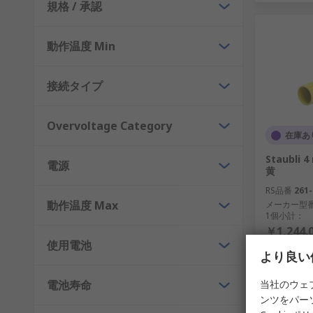
規格 / 承認
キャリブレーションとは？
キャリブレーションとは、装置の精度を維持するための
動作温度 Min
接続タイプ
Overvoltage Category
在庫あ
Staubli
電源
黄
RS品番
261-
動作温度 Max
メーカー型
1個小計：
￥1,244.
使用電池
数量
より良い
電池寿命
当社のウェ
ンツをパー