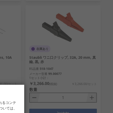
在庫あり
s, 10A
Staubli ワニ口クリップ, 32A, 20 mm, 真
鍮, 黒, 赤
RS品番
518-1047
メーカー型番
99.00077
1セット小計：
￥3,266.00
41.00/セット
(税抜)
￥3,266.00/セット
数量
れるコンテ
については、