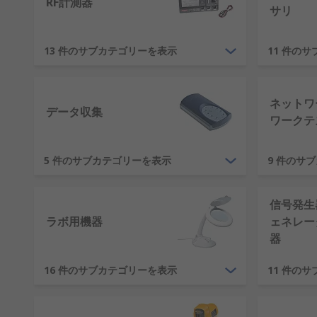
RF計測器
サリ
感電の危険性や火災の危険性がある場所の特定
欠陥のある電気工事の特定
13 件のサブカテゴリーを表示
11 件の
測定エラーがあるとコストが生じる恐れがあり、精密な
上させることができます。
ネットワ
データ収集
次の測定単位を選択できます。
ワークテ
エネルギー - ジュール(J)
5 件のサブカテゴリーを表示
9 件のサ
電力 - ワット(W)
電気量 - クーロン(C)
信号発生
起電力 - ボルト(V)
ラボ用機器
ェネレー
電界強度 - V/m
器
電気抵抗 - オーム(Ω)
16 件のサブカテゴリーを表示
11 件の
電気伝導性 - シーメンス(S)
静電容量 - ファラド(F)