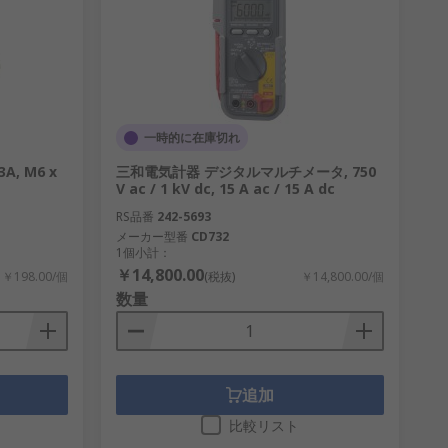
までまで揃っています。
です。
一時的に在庫切れ
, M6 x
三和電気計器 デジタルマルチメータ, 750
V ac / 1 kV dc, 15 A ac / 15 A dc
RS品番
242-5693
あります。
メーカー型番
CD732
1個小計：
￥14,800.00
￥198.00/個
(税抜)
￥14,800.00/個
数量
基板）やプロトタイピングアプリケーション
追加
ストも重要な要素です。
比較リスト