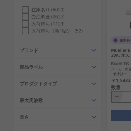
RF計測器
- さまざまな形態が用意されており、
在庫あり (6020)
エンジニアリング計測器
- 角度測定時、レベル
受注調達 (2627)
オシロスコープ
- 電気信号を波形として画面上に
入荷待ち (1129)
入荷待ち（新商品） (52)
テスト端子
- 電子回路や配電盤、制御盤などに接
在庫あ
ベンチ電源
- 作業台でセットアップできる電源が
ブランド
信号発生器
- さまざまな種類の信号発生器と分析
Mueller
20A, オス,
マルチメータ
- 複数の機能を1台の便利なデバイ
RS品番
180-
製品ラベル
温度計測器
-温度は絶えず変化するパラメータで
メーカー型
1個小計：
環境計測器
- 高精度の環境測定ツールおよび装置
￥1,543.
プロダクトタイプ
数量
電子部品測定器
- 電子部品テストは、回路設計と
のトラブルシューティングや検証に役立ちます。
最大周波数
考慮事項
長さ
必要な計測器の種類は、テストする材質の種類と、測定