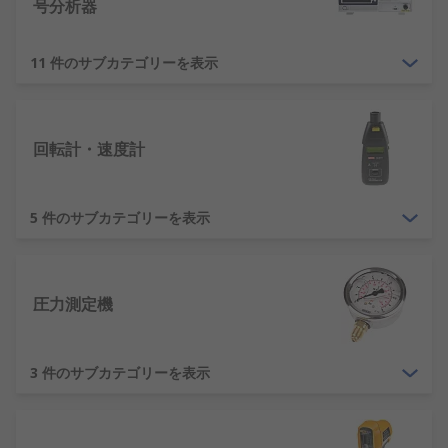
信号発生器
- さまざまな種類の信号発生器と分
号分析器
析装置が販売されています。
マルチメータ
- 複数の機能を1台の便利なデバ
11 件のサブカテゴリーを表示
イスで測定する電子測定ツールです。
温度計測器
-温度は絶えず変化するパラメータ
で、安全かつ最適な性能を確保するために定
回転計・速度計
期的に監視する必要があります。
環境計測器
- 高精度の環境測定ツールおよび装
置は、周囲の状態を包括的に監視しする能力
5 件のサブカテゴリーを表示
を提供します。
電子部品測定器
- 電子部品テストは、回路設計
とメンテナンスの重要な部分です。 特に、基
圧力測定機
板（プリント回路基板）やプロトタイピング
アプリケーションのトラブルシューティング
や検証に役立ちます。
3 件のサブカテゴリーを表示
考慮事項