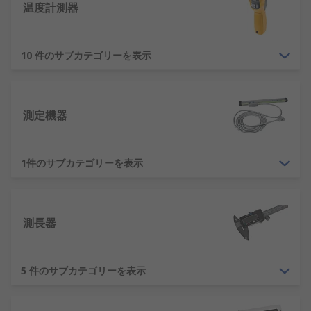
温度計測器
必要な計測器の種類は、テストする材質の種類と、
測定すべき特性によって異なります。サイズ、耐久
性、携帯性、コストも重要な要素です。
10 件のサブカテゴリーを表示
キャリブレーションとは？
キャリブレーションとは、装置の精度を維持するた
測定機器
めの、より正確な標準に対するテスト装置の比較で
す。
1件のサブカテゴリーを表示
測長器
5 件のサブカテゴリーを表示