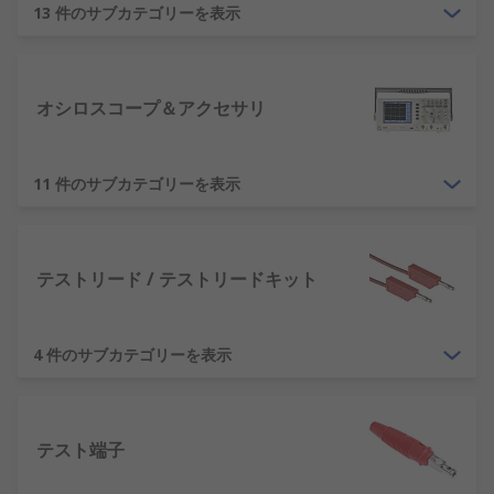
感電の危険性や火災の危険性がある場所の特
13 件のサブカテゴリーを表示
定
欠陥のある電気工事の特定
オシロスコープ＆アクセサリ
測定エラーがあるとコストが生じる恐れがあり、精
密な測定が不可欠です。各測定に確信が得られるこ
とで、メーカーは時間とお金を節約し、製品の品質
11 件のサブカテゴリーを表示
を向上させることができます。
次の測定単位を選択できます。
テストリード / テストリードキット
エネルギー - ジュール(J)
電力 - ワット(W)
4 件のサブカテゴリーを表示
電気量 - クーロン(C)
起電力 - ボルト(V)
電界強度 - V/m
テスト端子
電気抵抗 - オーム(Ω)