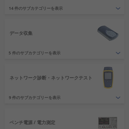
電気伝導性 - シーメンス(S)
14 件のサブカテゴリーを表示
静電容量 - ファラド(F)
磁束 - ウェーバ(Wb)
磁束密度 - テスラ(T)
データ収集
インダクタンス - ヘンリー(H)
磁場強度 - A/m
5 件のサブカテゴリーを表示
起磁力 - アンペア(A)
計測器は、さまざまなコンポーネントを測定 / 分析
ネットワーク診断・ネットワークテスト
するために多様な分野で使用されます。
電子機器
9 件のサブカテゴリーを表示
電気製品
研究ラボ
素材分析
ベンチ電源 / 電力測定
製造、粒子分析