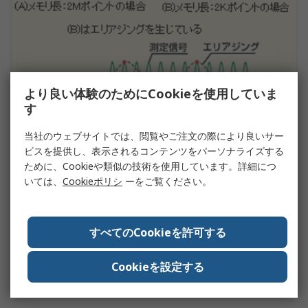
より良い体験のためにCookieを使用していま
す
デジタルオシロスコープ ガイド
当社のウェブサイトでは、閲覧やご注文の際により良いサー
オシロスコープを選定する場合、チャネル数・周波数帯域・
ビスを提供し、表示されるコンテンツをパーソナライズする
サンプリングレートなどが基本要素になります。チャネル数
ために、Cookieや類似の技術を使用しています。詳細につ
は換えが効きませんから、第一に押さえなければなりませ
いては、
Cookieポリシ
ーをご覧ください。
ん。
もっと読む
すべてのCookieを許可する
RS PRO ブランドのＵＳＢオシロスコープ
Cookieを設定する
RS PRO ブランドのＵＳＢオシロスコープ