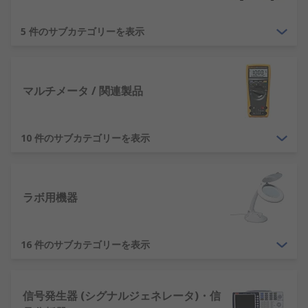
計測器の種類
5 件のサブカテゴリーを表示
RF計測器
- さまざまな形態が用意されており、
ベンチ取り付けからハンドヘルドポータブル
マルチメータ / 関連製品
テストおよび 計測器までまで揃っています。
エンジニアリング計測器
- 角度測定時、レベル
測定時またはギャップ測定時は、測定値が正
10 件のサブカテゴリーを表示
確であることが重要です。
オシロスコープ
- 電気信号を波形として画面上
に表示する測定器です。
ラボ用機器
テスト端子
- 電子回路や配電盤、制御盤などに
接続して、電源や信号の試験を行うための端
16 件のサブカテゴリーを表示
子です。
ベンチ電源
- 作業台でセットアップできる電源
が必要な場合に使用します。
信号発生器 (シグナルジェネレータ)・信