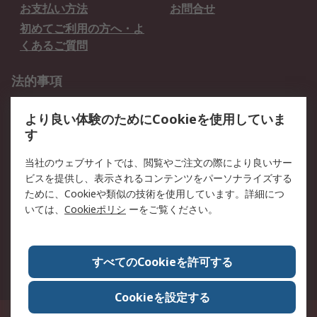
お支払い方法
お問合せ
初めてご利用の方へ・よ
くあるご質問
法的事項
プライバシーポリシー
ご利用規約
より良い体験のためにCookieを使用していま
クッキーポリシー
す
RSについて
当社のウェブサイトでは、閲覧やご注文の際により良いサー
ビスを提供し、表示されるコンテンツをパーソナライズする
会社概要
採用情報
ために、Cookieや類似の技術を使用しています。詳細につ
プレスリリース＆お知ら
コーポレートサイト
いては、
Cookieポリシ
ーをご覧ください。
せ
全世界のRS
RSの歴史
すべてのCookieを許可する
ESGへの取り組み（英語）
認証について
Cookieを設定する
〒240-0005 神奈川県横浜市保土ヶ谷区神戸町134番地 横浜ビジネスパーク ウ