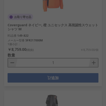
お取り寄せ品
Coverguard ネイビー, 橙 ユニセックス 高視認性スウェット
シャツ M
RS品番
149-822
メーカー型番
5FRI17000M
1個小計：
￥8,759.00
(税抜)
￥8,759.00/個
数量
追加