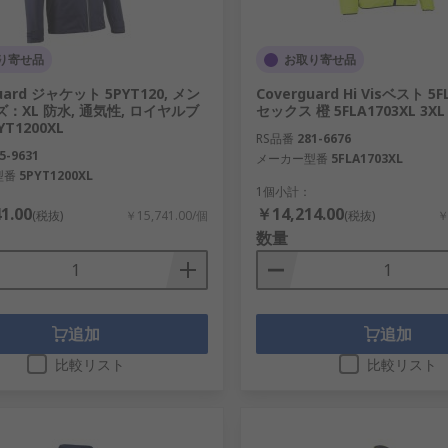
り寄せ品
お取り寄せ品
uard ジャケット 5PYT120, メン
Coverguard Hi Visベスト 5
ズ：XL 防水, 通気性, ロイヤルブ
セックス 橙 5FLA1703XL 3XL
YT1200XL
RS品番
281-6676
5-9631
メーカー型番
5FLA1703XL
型番
5PYT1200XL
1個小計：
1.00
￥14,214.00
(税抜)
￥15,741.00/個
(税抜)
￥
数量
追加
追加
比較リスト
比較リスト