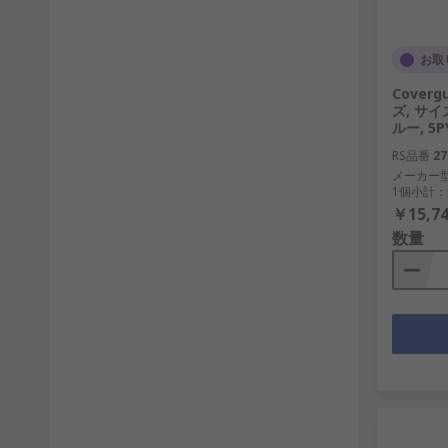
お取
Coverg
ズ, サイ
ルー, 5P
RS品番
27
メーカー
1個小計：
￥15,74
数量