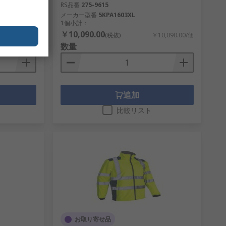
RS品番
275-9615
メーカー型番
5KPA1603XL
1個小計：
￥10,090.00
15,603.00/袋
(税抜)
￥10,090.00/個
数量
追加
比較リスト
お取り寄せ品