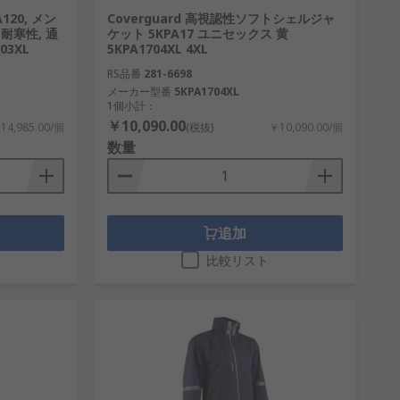
120, メン
Coverguard 高視認性ソフトシェルジャ
 耐寒性, 通
ケット 5KPA17 ユニセックス 黄
03XL
5KPA1704XL 4XL
RS品番
281-6698
メーカー型番
5KPA1704XL
1個小計：
￥10,090.00
14,985.00/個
(税抜)
￥10,090.00/個
数量
追加
比較リスト