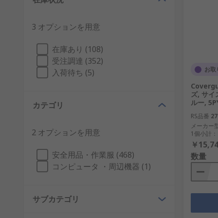
3 オプションを用意
在庫あり (108)
受注調達 (352)
お取
入荷待ち (5)
Coverg
ズ, サイ
ルー, 5P
カテゴリ
RS品番
27
メーカー
2 オプションを用意
1個小計：
￥15,74
安全用品・作業服 (468)
数量
コンピュータ ・周辺機器 (1)
サブカテゴリ