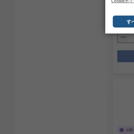
Cookieポ
RS品番
27
メーカー
1個小計：
￥8,391
す
数量
お取