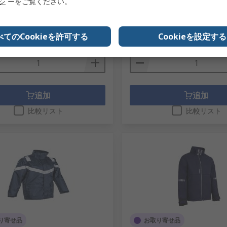
リシ
ーをご覧ください。
5-9625
メーカー型番
1WEL330010
型番
5PDA0100XL
1 袋(1袋6セット入り) 小計：
.00
￥15,603.00
べてのCookieを許可する
(税抜)
￥8,391.00/個
Cookieを設定する
(税抜)
￥
数量
追加
追加
比較リスト
比較リスト
り寄せ品
お取り寄せ品