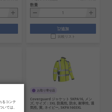
数量
追加
比較リスト
お取り寄せ品
m, 革, 金,
Coverguard ジャケット 5KPA16, メン
れるコンテ
ズ, サイズ：3XL 防風性, 防水, 耐寒性, 通
については、
気性, 黄, ネイビー, 5KPA1603XL