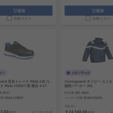
追加
追加
比較リスト
比較リスト
あり
お取り寄せ品
guard 安全トレーナ 9GAL120 ユ
Coverguard ネイビー ユニ
9GAL120037 黒 複合 4 37
認性パーカー 2XL
5-9711
RS品番
281-6663
型番
9GAL120037
メーカー型番
5DAG1202XL
1個小計：
3.00
￥24,568.00
(税抜)
￥11,953.00/個
(税抜)
￥