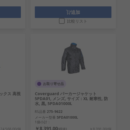
追加
比較リスト
お取り寄せ品
セックス 高視
Coverguard パーカージャケット
5PDA01, メンズ, サイズ：XL 耐寒性, 防
水, 黒, 5PDA01000L
RS品番
275-9622
メーカー型番
5PDA01000L
1個小計：
￥8,391.00
24,568.00/個
(税抜)
￥8,391.00/個