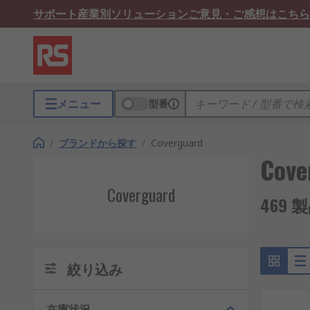
サポート
産業別ソリューション
ご意見・ご感想はこちら
メニュー
型番
/
ブランドから探す
/
Coverguard
Cove
Coverguard
469 
絞り込み
在庫状況