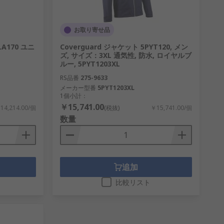
お取り寄せ品
FLA170 ユニ
Coverguard ジャケット 5PYT120, メン
ズ, サイズ：3XL 通気性, 防水, ロイヤルブ
ルー, 5PYT1203XL
RS品番
275-9633
メーカー型番
5PYT1203XL
1個小計：
￥15,741.00
14,214.00/個
(税抜)
￥15,741.00/個
数量
追加
比較リスト