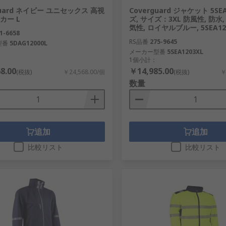
guard ネイビー ユニセックス 高視
Coverguard ジャケット 5SEA
カー L
ズ, サイズ：3XL 防風性, 防水,
気性, ロイヤルブルー, 5SEA12
1-6658
RS品番
275-9645
型番
5DAG12000L
メーカー型番
5SEA1203XL
1個小計：
8.00
￥14,985.00
(税抜)
￥24,568.00/個
(税抜)
￥
数量
追加
追加
比較リスト
比較リスト