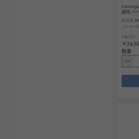
Cover
認性パー
RS品番
28
メーカー
1個小計：
￥24,56
数量