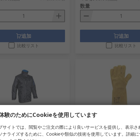
数量
追加
追加
比較リスト
比較リスト
り寄せ品
在庫あり
体験のためにCookieを使用しています
guard パーカージャケット
Coverguard 溶接用手袋 150m
ブサイトでは、閲覧やご注文の際により良いサービスを提供し、表示さ
1, メンズ, サイズ：XL 耐寒性, 防
1WEL330010
ソナライズするために、Cookieや類似の技術を使用しています。詳細
5PDA0100XL
RS品番
149-857