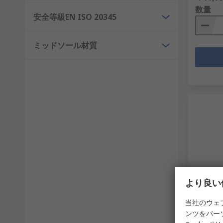
数量
安全等級EN ISO 20345
ミッドソール材質
お取
より良い
Cover
当社のウェ
5PDA0
ンツをパー
水, 黒, 