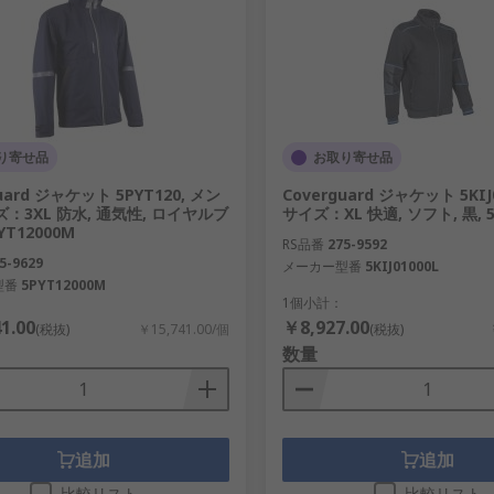
り寄せ品
お取り寄せ品
uard ジャケット 5PYT120, メン
Coverguard ジャケット 5KIJ
ズ：3XL 防水, 通気性, ロイヤルブ
サイズ：XL 快適, ソフト, 黒, 5K
YT12000M
RS品番
275-9592
5-9629
メーカー型番
5KIJ01000L
型番
5PYT12000M
1個小計：
1.00
￥8,927.00
(税抜)
￥15,741.00/個
(税抜)
数量
追加
追加
比較リスト
比較リスト