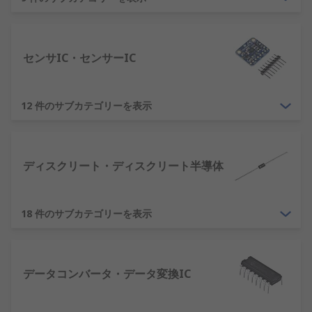
一般的な半導体デバイスの種類
数千種類とまではいかないまでも数百種類の半導体
センサIC・センサーIC
デバイスがあり、大きく2種類に分けることができ
ます。
ディスクリート
- 単純なデバイス。回路エレ
メントが1つしかないデバイス。一般的な例として
12 件のサブカテゴリーを表示
は、MOSFET、
ダイオード
、
トライアック
、
LED
な
どのトランジスタがあります。集積回路(IC) - 複数
の回路を1つのパッケージに組み込んだ電子部品。
ディスクリート・ディスクリート半導体
例としては、
マイクロコントローラ、マイクロプロ
セッサ
、
A/Dコンバータ
、
オペアンプ
、電圧レギュ
レータなどがあります。
18 件のサブカテゴリーを表示
データコンバータ・データ変換IC