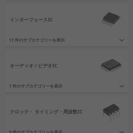
ように、トレイ、チューブ、リールなどのメーカー
標準のバルクパッケージでも提供しています。RSで
は、幅広い種類の半導体デバイスを提供し、お客様
インターフェースIC
の電子コンポーネントのニーズにお応えします。半
導体とは何ですか?簡単にいえば、半導体とは、絶
縁体と導体の中間の電気伝導性をもつ材料です。つ
17 件のサブカテゴリーを表示
まり、半導体は電流を伝導しますが、部分的です。
この主要特性が、現代の電子機器の基盤となってい
ます。半導体は、その特性を変更したり増幅したり
できるため有用な機能を果たし、電子工学では不可
オーディオ / ビデオIC
欠な存在です。たとえば、MOSFETトランジスタで
は、半導体材料に電圧をかけることができます。こ
の材料を使用して
MOSFET
の通電を制御し、電子的
7 件のサブカテゴリーを表示
なソリッドステートスイッチの働きをします。もう
一つの例は
整流器
です。整流器では半導体構造によ
り電流が1方向に流れやすくなるため、電流の方向
クロック・ タイミング・周波数IC
を制御できます。電子機器で使用されている最も一
般的な半導体材料はシリコンで、半導体デバイスを
全体として表現する用語として使用されています。
9 件のサブカテゴリーを表示