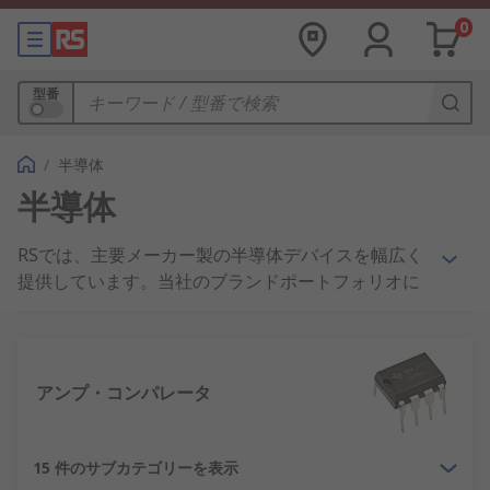
0
型番
/
半導体
半導体
RSでは、主要メーカー製の半導体デバイスを幅広く
提供しています。当社のブランドポートフォリオに
は、
ON Semiconductor
、
STMicroelectronics
、
Vishay
、
Microchip
、
Infineon
、
Analog Devices
、
その他多数のメーカー製品が含まれています。当社
の広範な半導体製品は、電子製品のライフサイクル
アンプ・コンパレータ
を通じて、単一の供給ポイントでお届けします。
試
作製作用には
、さまざまな種類の開発用基板を、少
量から提供しています。また、量産化に対応できる
15 件のサブカテゴリーを表示