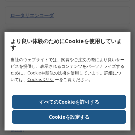
ロータリエンコーダ
センサIC・センサーIC
より良い体験のためにCookieを使用していま
す
当社のウェブサイトでは、閲覧やご注文の際により良いサー
電源コード
ビスを提供し、表示されるコンテンツをパーソナライズする
ために、Cookieや類似の技術を使用しています。詳細につ
いては、
Cookieポリシ
ーをご覧ください。
電源IC・電源管理IC
すべてのCookieを許可する
アクセサリ : マルチメータ用
Cookieを設定する
電圧計