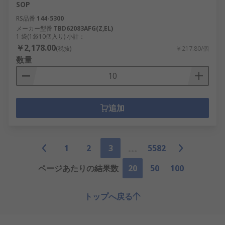
SOP
RS品番
144-5300
メーカー型番
TBD62083AFG(Z,EL)
1 袋(1袋10個入り) 小計：
￥2,178.00
(税抜)
￥217.80/個
数量
追加
1
2
3
5582
ページあたりの結果数
20
50
100
トップへ戻る