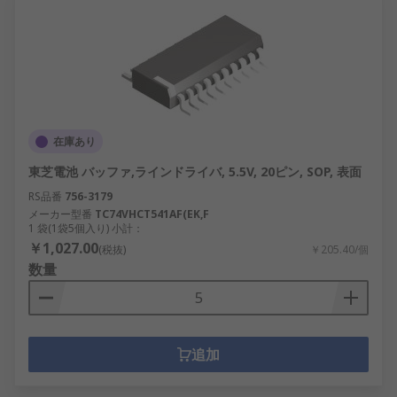
在庫あり
東芝電池 バッファ,ラインドライバ, 5.5V, 20ピン, SOP, 表面
RS品番
756-3179
メーカー型番
TC74VHCT541AF(EK,F
1 袋(1袋5個入り) 小計：
￥1,027.00
(税抜)
￥205.40/個
数量
追加